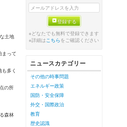
登録する
※どなたでも無料で登録できます
な土地
※詳細は
こちら
をご確認ください
始まって
ニュースカテゴリー
地も多く
その他の時事問題
エネルギー政策
時点の所
国防・安全保障
外交・国際政治
教育
よる森林
歴史認識