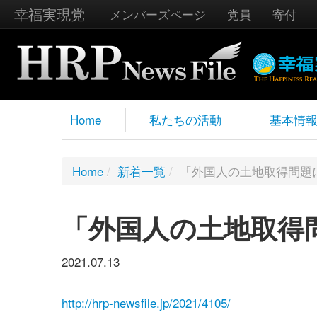
幸福実現党
メンバーズページ
党員
寄付
Home
私たちの活動
基本情
Home
/
新着一覧
/
「外国人の土地取得問題
「外国人の土地取得
2021.07.13
http://hrp-newsfile.jp/2021/4105/