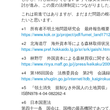
討が進み、この度の法律制定につながりました
これは前進ではありますが、まだまだ問題の根
たいと思います。
※1 所有者不明土地問題研究会 最終報告概要 2
https://www.kok.or.jp/project/pdf/fumei_land171
※2 北海道庁 海外資本等による森林取得状況 
https://www.pref.hokkaido.lg.jp/sr/srk/gaishi.htm
※3 林野庁 外国資本による森林買収に関する調
https://www.rinya.maff.go.jp/j/press/keikaku/20
※4 第185回国会 法務委員会 第2号 会議録 
https://www.shugiin.go.jp/internet/itdb_kaigiro
※5 『領土消失 規制なき外国人の土地買収
ISBN978-4-04-082262-4
※6 日本国憲法
第四十一条 国会は、国権の最高機関であつて