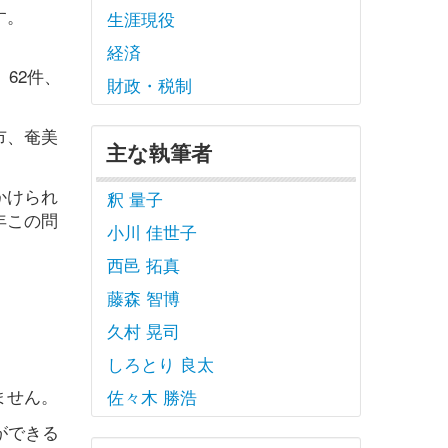
す。
生涯現役
経済
62件、
財政・税制
市、奄美
主な執筆者
かけられ
釈 量子
年この問
小川 佳世子
西邑 拓真
藤森 智博
久村 晃司
しろとり 良太
ません。
佐々木 勝浩
ができる