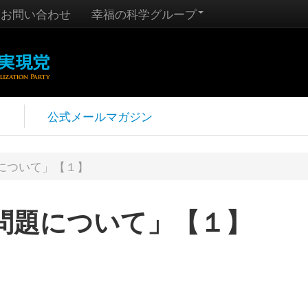
お問い合わせ
幸福の科学グループ
報
公式メールマガジン
について」【１】
問題について」【１】