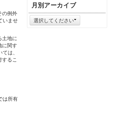
月別アーカイブ
その例外
ていませ
選択してください
る土地に
地に関す
いては、
付するこ
では所有