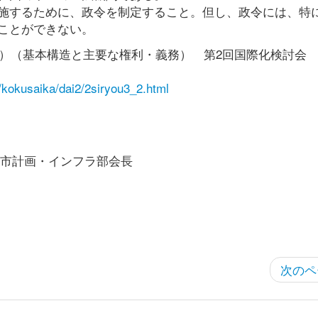
施するために、政令を制定すること。但し、政令には、特
ことができない。
Ｓ）（基本構造と主要な権利・義務） 第2回国際化検討会
i/kokusaika/dai2/2siryou3_2.html
市計画・インフラ部会長
次のペ