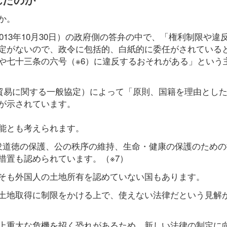
か。
013年10月30日）の政府側の答弁の中で、「権利制限や違
定がないので、政令に包括的、白紙的に委任がされている
や七十三条の六号（※6）に違反するおそれがある」という
スの貿易に関する一般協定）によって「原則、国籍を理由とし
が示されています。
能とも考えられます。
公衆道徳の保護、公の秩序の維持、生命・健康の保護のため
措置も認められています。（※7）
そも外国人の土地所有を認めていない国もあります。
土地取得に制限をかける上で、使えない法律だという見解
上重大な危機を招く恐れがあるため、新しい法律の制定に