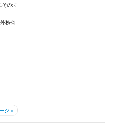
にその法
 外務省
ージ »