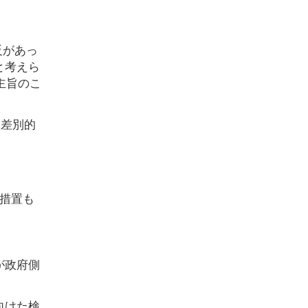
反があっ
と考えら
主旨のこ
た差別的
の措置も
が政府側
向けた検