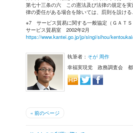
第七十三条の六 この憲法及び法律の規定を実
律の委任がある場合を除いては、罰則を設ける
※7 サービス貿易に関する一般協定（ＧＡＴ
サービス貿易室 2002年2月
https://www.kantei.go.jp/jp/singi/sihou/kentouka
執筆者：
そが 周作
幸福実現党 政務調査会 都
« 前のページ