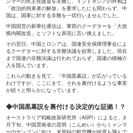
ンマーの民主化後退を非難し、インドネシアの外相は
「政治的拘束者の解放」を要求したにも関わらず、中
国は、国軍に対する非難を一切行いませんでした。
中国国営の新華社通信は、軍部のクーデターを「大規
模内閣改造」とソフトな表現に言い換えました。
その翌日、中国とロシアは、国連安全保障理事会によ
るクーデターに対する非難決議を妨害しました。現在
まで国連の非難決議は行われておらず、国連の積極介
入を阻んでいます。
これらの動きを見て、「中国黒幕説」が広がっている
わけですが、ここにきて、それを裏付けるような事実
が続々と明らかになっています。
◆中国黒幕説を裏付ける決定的な証拠！？
オーストラリア戦略政策研究所（ASPI）によると、2
月下旬、中国雲南省の昆明（こんめい）からミャンマ
ーのヤンゴンに向け、未登録の航空機が何度も飛んで