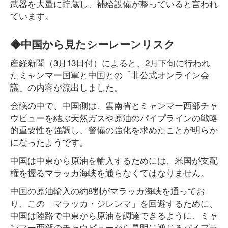
武器を大量に貯蔵し、補給設備が整っていると言われ
ています。
◆中国から見たシーレーンリスク
産経新聞（3月13日付）によると、2月下旬に行われ
たミャンマー国軍と中国との「非公式オンライン会
議」の内容が流出しました。
会議の中で、中国側は、雲南省とミャンマー西部チャ
ウピューを結ぶ天然ガスや原油のパイプラインの戦略
的重要性を強調し、警備の強化を求めたことが明らか
になったようです。
中国は中東から原油を輸入するためには、米国が支配
権を握るマラッカ海峡を通らなくてはなりません。
中国の原油輸入の約8割がマラッカ海峡を通ってお
り、この「マラッカ・ジレンマ」を回避するために、
中国は陸路で中東から原油を調達できるように、ミャ
ンマー西部のチャウピューから昆明に通じるパイプラ