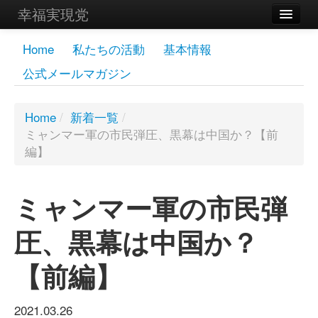
幸福実現党
メンバーズページ
Home
私たちの活動
基本情報
公式メールマガジン
党員
寄付
Home
/
新着一覧
/
ミャンマー軍の市民弾圧、黒幕は中国か？【前
お問い合わせ
編】
幸福の科学グループ
ミャンマー軍の市民弾
圧、黒幕は中国か？
【前編】
2021.03.26