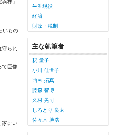
変異株」
生涯現役
経済
財政・税制
たいもの
主な執筆者
は守られ
釈 量子
って巨像
小川 佳世子
西邑 拓真
藤森 智博
久村 晃司
しろとり 良太
。
佐々木 勝浩
く家にい