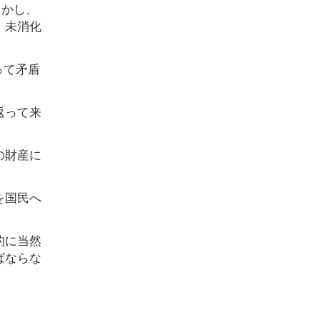
しかし、
、未消化
って矛盾
返って来
の財産に
を国民へ
的に当然
ばならな