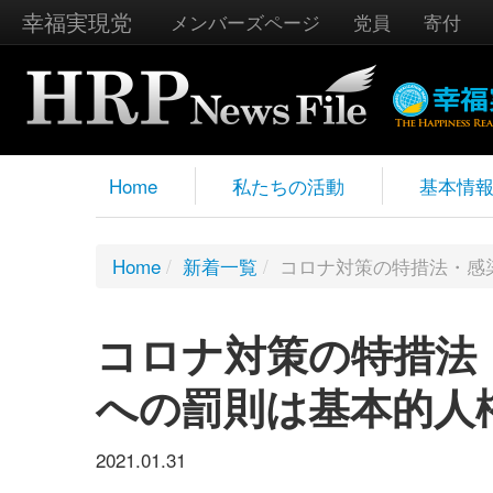
幸福実現党
メンバーズページ
党員
寄付
Home
私たちの活動
基本情
Home
/
新着一覧
/
コロナ対策の特措法・感
コロナ対策の特措法
への罰則は基本的人
2021.01.31