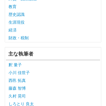
教育
歴史認識
生涯現役
経済
財政・税制
主な執筆者
釈 量子
小川 佳世子
西邑 拓真
藤森 智博
久村 晃司
しろとり 良太