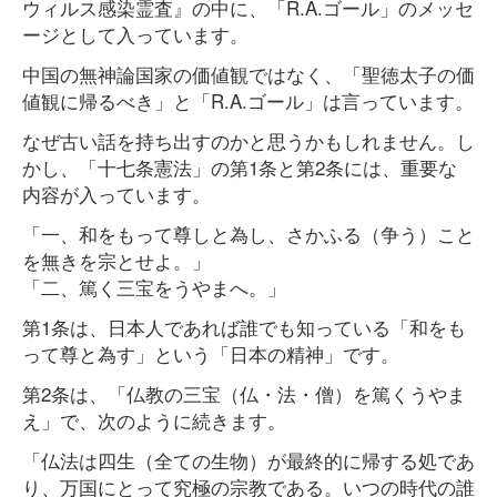
ウィルス感染霊査』の中に、「R.A.ゴール」のメッセ
ージとして入っています。
中国の無神論国家の価値観ではなく、「聖徳太子の価
値観に帰るべき」と「R.A.ゴール」は言っています。
なぜ古い話を持ち出すのかと思うかもしれません。し
かし、「十七条憲法」の第1条と第2条には、重要な
内容が入っています。
「一、和をもって尊しと為し、さかふる（争う）こと
を無きを宗とせよ。」
「二、篤く三宝をうやまへ。」
第1条は、日本人であれば誰でも知っている「和をも
って尊と為す」という「日本の精神」です。
第2条は、「仏教の三宝（仏・法・僧）を篤くうやま
え」で、次のように続きます。
「仏法は四生（全ての生物）が最終的に帰する処であ
り、万国にとって究極の宗教である。いつの時代の誰