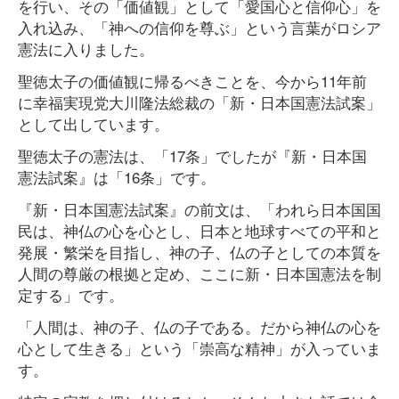
を行い、その「価値観」として「愛国心と信仰心」を
入れ込み、「神への信仰を尊ぶ」という言葉がロシア
憲法に入りました。
聖徳太子の価値観に帰るべきことを、今から11年前
に幸福実現党大川隆法総裁の「新・日本国憲法試案」
として出しています。
聖徳太子の憲法は、「17条」でしたが『新・日本国
憲法試案』は「16条」です。
『新・日本国憲法試案』の前文は、「われら日本国国
民は、神仏の心を心とし、日本と地球すべての平和と
発展・繁栄を目指し、神の子、仏の子としての本質を
人間の尊厳の根拠と定め、ここに新・日本国憲法を制
定する」です。
「人間は、神の子、仏の子である。だから神仏の心を
心として生きる」という「崇高な精神」が入っていま
す。