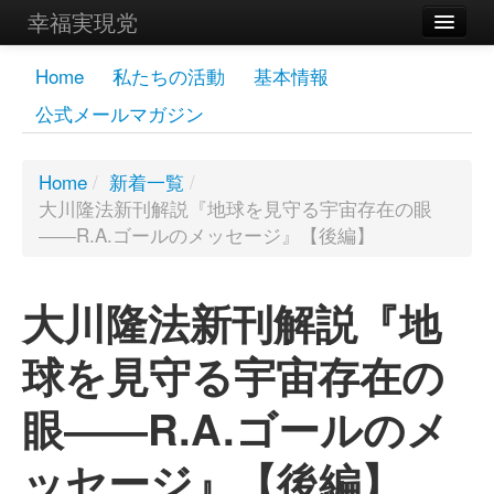
幸福実現党
メンバーズページ
Home
私たちの活動
基本情報
公式メールマガジン
党員
寄付
Home
/
新着一覧
/
大川隆法新刊解説『地球を見守る宇宙存在の眼
お問い合わせ
――R.A.ゴールのメッセージ』【後編】
幸福の科学グループ
大川隆法新刊解説『地
球を見守る宇宙存在の
眼――R.A.ゴールのメ
ッセージ』【後編】