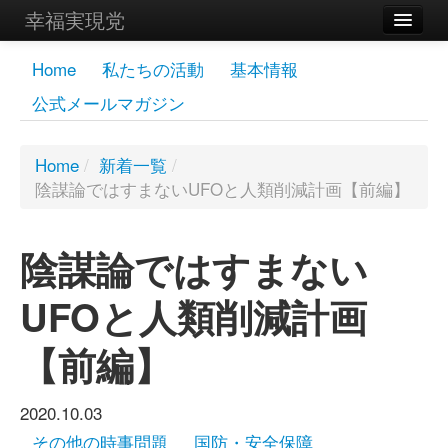
幸福実現党
メンバーズページ
Home
私たちの活動
基本情報
公式メールマガジン
党員
寄付
Home
/
新着一覧
/
陰謀論ではすまないUFOと人類削減計画【前編】
お問い合わせ
幸福の科学グループ
陰謀論ではすまない
UFOと人類削減計画
【前編】
2020.10.03
その他の時事問題
国防・安全保障