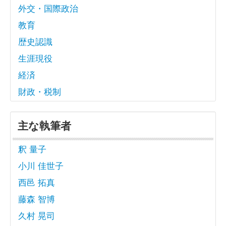
外交・国際政治
教育
歴史認識
生涯現役
経済
財政・税制
主な執筆者
釈 量子
小川 佳世子
西邑 拓真
藤森 智博
久村 晃司