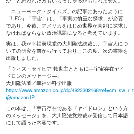
か」と思われた方もいらっしゃるかもしれません。
「ニューヨーク・タイムズ」の記事にあったように
「UFO」「宇宙」は、「事実の慎重な探求」が必要
であり、今後、アメリカをはじめ世界が真剣に探求し
なければならない政治課題になると考えています。
実は、我が幸福実現党の大川隆法総裁は、宇宙人につ
いての研究を前から行っており、この度、次の書籍を
出版しました。
『ウィズ・セイビア 救世主とともに―宇宙存在ヤイ
ドロンのメッセージ―』
大川隆法著／幸福の科学出版
https://www.amazon.co.jp/dp/4823302168/ref=cm_sw_
@amazonJP
この本は、「宇宙存在である『ヤイドロン』という方
のメッセージ」を、大川隆法党総裁が受信して日本語
にして語った内容です。