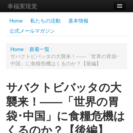
幸福実現党
メンバーズページ
Home
私たちの活動
基本情報
公式メールマガジン
党員
寄付
Home
/
新着一覧
/
サバクトビバッタの大襲来！――「世界の胃袋･
お問い合わせ
中国」に食糧危機はくるのか？【後編】
幸福の科学グループ
サバクトビバッタの大
襲来！――「世界の胃
袋･中国」に食糧危機は
くるのか？【後編】