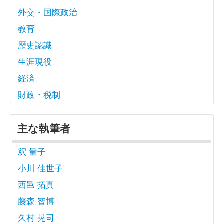
外交・国際政治
教育
歴史認識
生涯現役
経済
財政・税制
主な執筆者
釈 量子
小川 佳世子
西邑 拓真
藤森 智博
久村 晃司