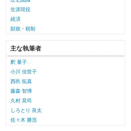
生涯現役
経済
財政・税制
主な執筆者
釈 量子
小川 佳世子
西邑 拓真
藤森 智博
久村 晃司
しろとり 良太
佐々木 勝浩