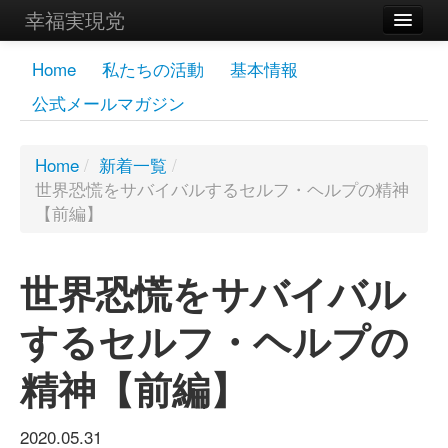
幸福実現党
メンバーズページ
Home
私たちの活動
基本情報
公式メールマガジン
党員
寄付
Home
/
新着一覧
/
世界恐慌をサバイバルするセルフ・ヘルプの精神
お問い合わせ
【前編】
幸福の科学グループ
世界恐慌をサバイバル
するセルフ・ヘルプの
精神【前編】
2020.05.31