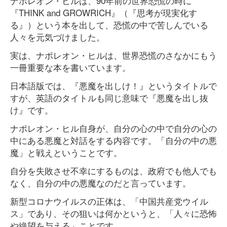
ナポレオン・ヒルは、90年前の世界恐慌の時に
『THINK and GROWRICH』（『思考が現実化す
る』）という本を出して、恐慌の中で苦しんでいる
人々を元気づけました。
実は、ナポレオン・ヒルは、世界恐慌のさなかにもう
一冊重要な本を書いています。
日本語版では、『悪魔を出しけ！』というタイトルで
すが、英語のタイトルも同じ意味で『悪魔を出し抜
け』です。
ナポレオン・ヒル自身が、自分の心の中で自分の心の
中にある悪魔と対話をする内容です。「自分の中の悪
魔」と戦えということです。
自分を失敗させ不幸にするものは、政府でも他人でも
なく、自分の中の悪魔なのだと言っています。
新型コロナウイルスの正体は、「中国共産党ウイル
ス」であり、その狙いは何かというと、「人々に恐怖
や絶望を与える」ことです。