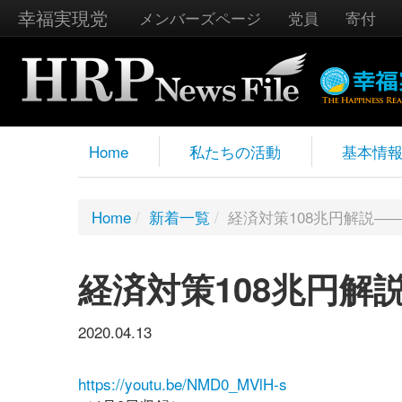
幸福実現党
メンバーズページ
党員
寄付
Home
私たちの活動
基本情
Home
/
新着一覧
/
経済対策108兆円解説――
経済対策108兆円解
2020.04.13
https://youtu.be/NMD0_MVlH-s