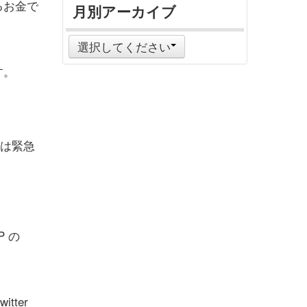
るお金で
月別アーカイブ
選択してください
す。
れは緊急
P の
ter