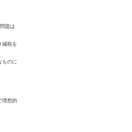
。問題は
り減税を
なものに
で理想的