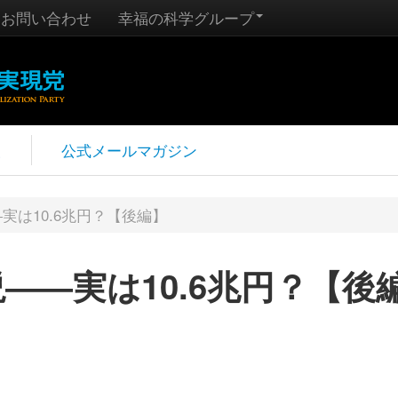
お問い合わせ
幸福の科学グループ
報
公式メールマガジン
実は10.6兆円？【後編】
説――実は10.6兆円？【後