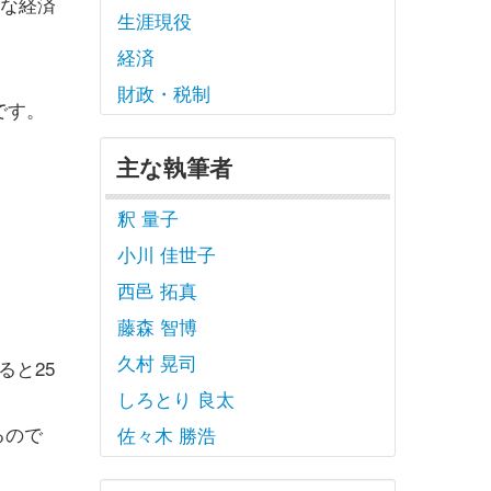
急な経済
生涯現役
経済
財政・税制
です。
主な執筆者
釈 量子
小川 佳世子
西邑 拓真
藤森 智博
久村 晃司
ると25
しろとり 良太
るので
佐々木 勝浩