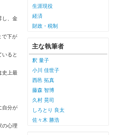
生涯現役
経済
昇し、金
財政・税制
まで下が
主な執筆者
ていると
釈 量子
小川 佳世子
は史上最
西邑 拓真
藤森 智博
久村 晃司
に自分が
しろとり 良太
佐々木 勝浩
家の心理