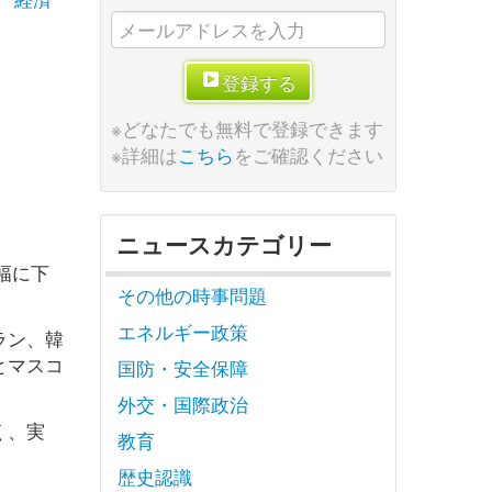
登録する
※どなたでも無料で登録できます
※詳細は
こちら
をご確認ください
ニュースカテゴリー
幅に下
その他の時事問題
エネルギー政策
ラン、韓
とマスコ
国防・安全保障
外交・国際政治
く、実
教育
歴史認識