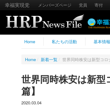
幸福実現党
メンバーズページ
党員
寄付
Home
私たちの活動
基本情
Home
/
新着一覧
/
世界同時株安は新型コロ
世界同時株安は新型
篇】
2020.03.04