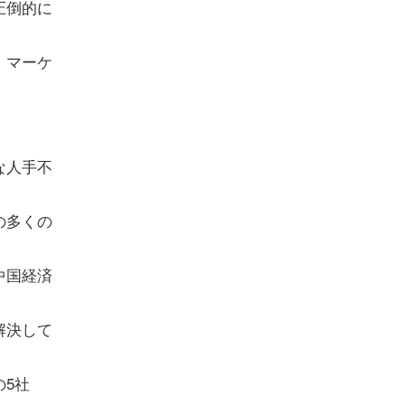
圧倒的に
、マーケ
な人手不
の多くの
中国経済
解決して
5社