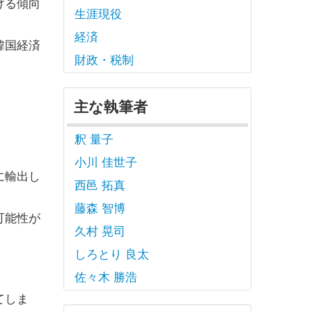
げる傾向
生涯現役
経済
韓国経済
財政・税制
主な執筆者
釈 量子
小川 佳世子
に輸出し
西邑 拓真
藤森 智博
可能性が
久村 晃司
しろとり 良太
佐々木 勝浩
てしま