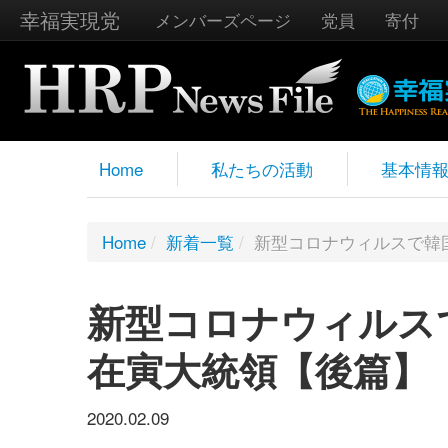
幸福実現党
メンバーズページ
党員
寄付
Home
私たちの活動
基本情
Home
/
新着一覧
/
新型コロナウィルスで韓
新型コロナウィルス
在寅大統領【後篇】
2020.02.09