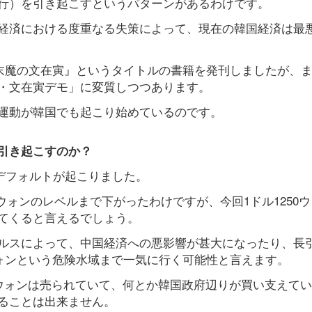
行）を引き起こすというパターンがあるわけです。
経済における度重なる失策によって、現在の韓国経済は最
断末魔の文在寅』というタイトルの書籍を発刊しましたが、
・文在寅デモ」に変質しつつあります。
運動が韓国でも起こり始めているのです。
引き起こすのか？
、デフォルトが起こりました。
00ウォンのレベルまで下がったわけですが、今回1ドル1250
てくると言えるでしょう。
ルスによって、中国経済への悪影響が甚大になったり、長
ウォンという危険水域まで一気に行く可能性と言えます。
らウォンは売られていて、何とか韓国政府辺りが買い支えて
ることは出来ません。