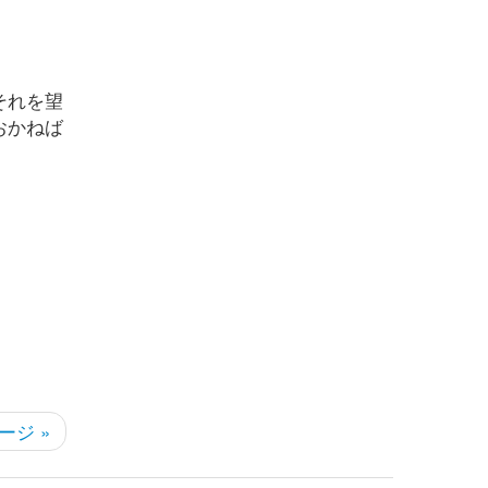
それを望
おかねば
ージ »