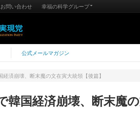
お問い合わせ
幸福の科学グループ
報
公式メールマガジン
国経済崩壊、断末魔の文在寅大統領【後篇】
で韓国経済崩壊、断末魔の