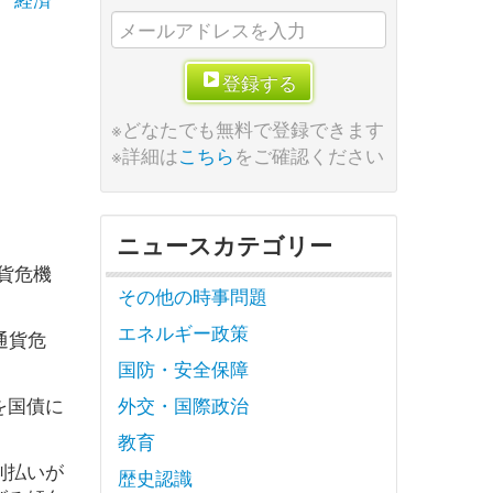
登録する
※どなたでも無料で登録できます
※詳細は
こちら
をご確認ください
ニュースカテゴリー
通貨危機
その他の時事問題
エネルギー政策
通貨危
国防・安全保障
を国債に
外交・国際政治
教育
利払いが
歴史認識