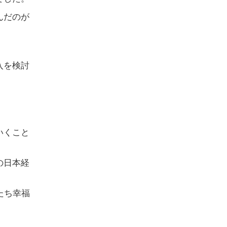
んだのが
。
入を検討
いくこと
の日本経
たち幸福