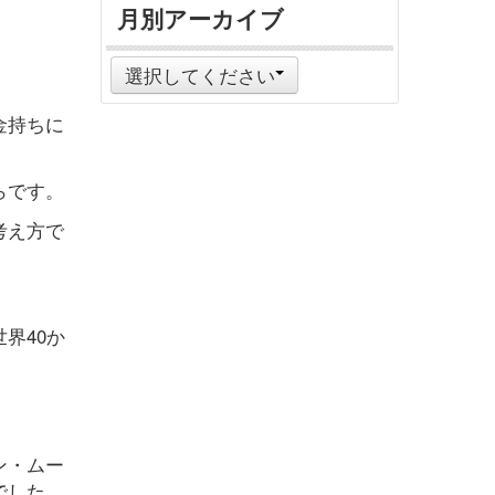
月別アーカイブ
選択してください
金持ちに
らです。
考え方で
界40か
ン・ムー
でした。