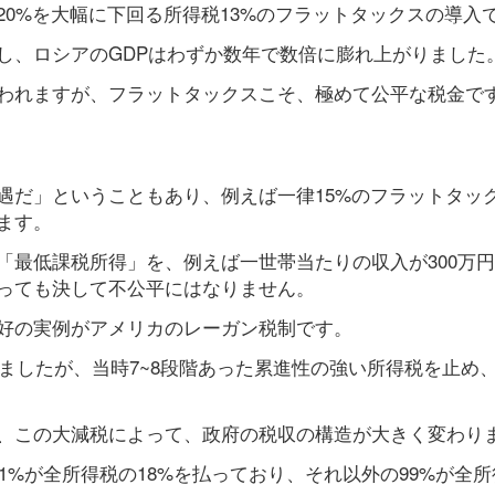
0%を大幅に下回る所得税13%のフラットタックスの導入
し、ロシアのGDPはわずか数年で数倍に膨れ上がりました
われますが、フラットタックスこそ、極めて公平な税金で
遇だ」ということもあり、例えば一律15%のフラットタッ
ます。
「最低課税所得」を、例えば一世帯当たりの収入が300万
っても決して不公平にはなりません。
好の実例がアメリカのレーガン税制です。
ましたが、当時7~8段階あった累進性の強い所得税を止め、
、この大減税によって、政府の税収の構造が大きく変わり
1%が全所得税の18%を払っており、それ以外の99%が全