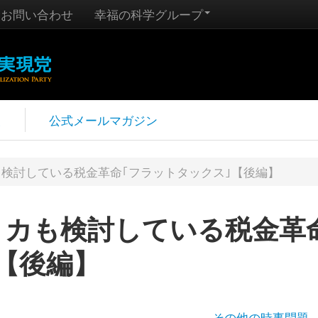
お問い合わせ
幸福の科学グループ
報
公式メールマガジン
も検討している税金革命｢フラットタックス｣【後編】
リカも検討している税金革
【後編】
その他の時事問題