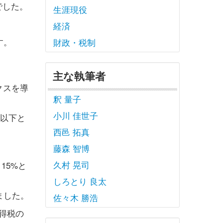
でした。
生涯現役
。
経済
す。
財政・税制
主な執筆者
クスを導
釈 量子
小川 佳世子
円以下と
西邑 拓真
藤森 智博
久村 晃司
15%と
しろとり 良太
ました。
佐々木 勝浩
所得税の