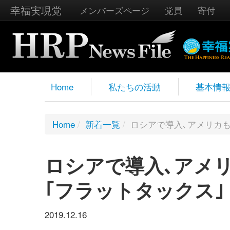
幸福実現党
メンバーズページ
党員
寄付
Home
私たちの活動
基本情
Home
/
新着一覧
/
ロシアで導入､アメリカ
ロシアで導入､アメ
｢フラットタックス｣
2019.12.16