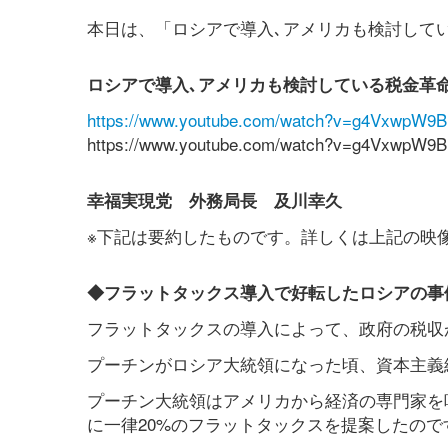
本日は、「ロシアで導入､アメリカも検討して
ロシアで導入､アメリカも検討している税金革命
https://www.youtube.com/watch?v=g4VxwpW9
https://www.youtube.com/watch?v=g4VxwpW9
幸福実現党 外務局長 及川幸久
※下記は要約したものです。詳しくは上記の映
◆フラットタックス導入で好転したロシアの事
フラットタックスの導入によって、政府の税収
プーチンがロシア大統領になった頃、資本主義
プーチン大統領はアメリカから経済の専門家を
に一律20%のフラットタックスを提案したので