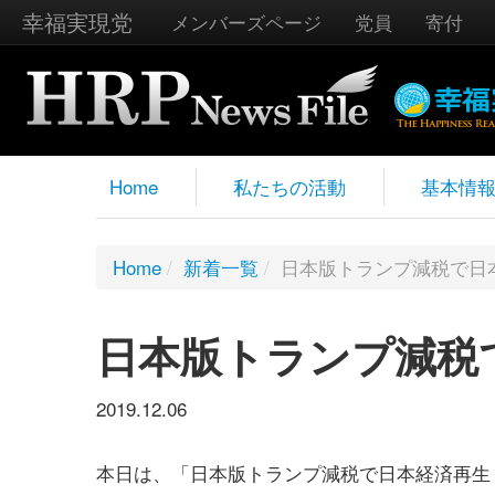
幸福実現党
メンバーズページ
党員
寄付
Home
私たちの活動
基本情
Home
/
新着一覧
/
日本版トランプ減税で日
日本版トランプ減税
2019.12.06
本日は、「日本版トランプ減税で日本経済再生