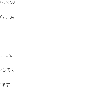
って30
げて、あ
す。こち
やしてく
います。