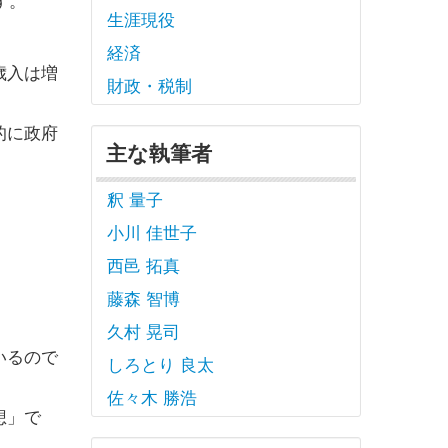
生涯現役
経済
歳入は増
財政・税制
的に政府
主な執筆者
釈 量子
小川 佳世子
西邑 拓真
藤森 智博
久村 晃司
いるので
しろとり 良太
佐々木 勝浩
想」で