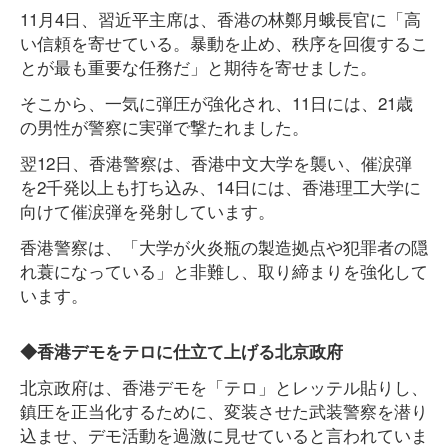
11月4日、習近平主席は、香港の林鄭月蛾長官に「高
い信頼を寄せている。暴動を止め、秩序を回復するこ
とが最も重要な任務だ」と期待を寄せました。
そこから、一気に弾圧が強化され、11日には、21歳
の男性が警察に実弾で撃たれました。
翌12日、香港警察は、香港中文大学を襲い、催涙弾
を2千発以上も打ち込み、14日には、香港理工大学に
向けて催涙弾を発射しています。
香港警察は、「大学が火炎瓶の製造拠点や犯罪者の隠
れ蓑になっている」と非難し、取り締まりを強化して
います。
◆香港デモをテロに仕立て上げる北京政府
北京政府は、香港デモを「テロ」とレッテル貼りし、
鎮圧を正当化するために、変装させた武装警察を潜り
込ませ、デモ活動を過激に見せていると言われていま