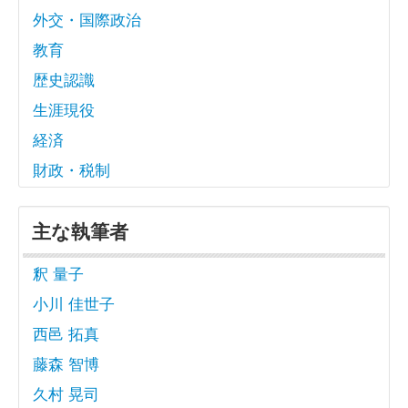
外交・国際政治
教育
歴史認識
生涯現役
経済
財政・税制
主な執筆者
釈 量子
小川 佳世子
西邑 拓真
藤森 智博
久村 晃司