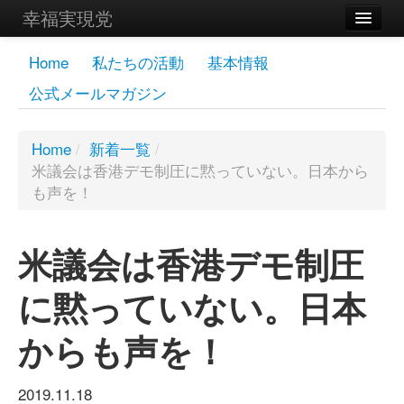
幸福実現党
メンバーズページ
Home
私たちの活動
基本情報
公式メールマガジン
党員
寄付
Home
/
新着一覧
/
米議会は香港デモ制圧に黙っていない。日本から
お問い合わせ
も声を！
幸福の科学グループ
米議会は香港デモ制圧
に黙っていない。日本
からも声を！
2019.11.18