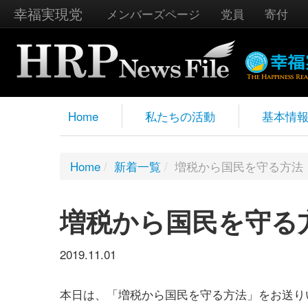
幸福実現党
メンバーズページ
党員
寄付
Home
私たちの活動
基本情
Home
/
新着一覧
/
増税から国民を守る方法
増税から国民を守る
2019.11.01
本日は、「増税から国民を守る方法」をお送り