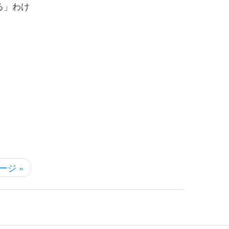
る」わけ
ージ »