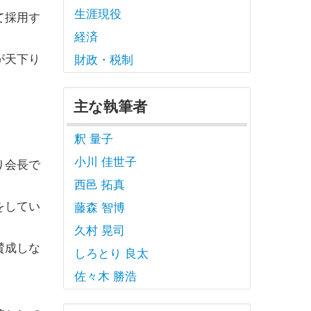
生涯現役
て採用す
経済
が天下り
財政・税制
主な執筆者
釈 量子
小川 佳世子
り会長で
西邑 拓真
をしてい
藤森 智博
久村 晃司
賛成しな
しろとり 良太
佐々木 勝浩
。