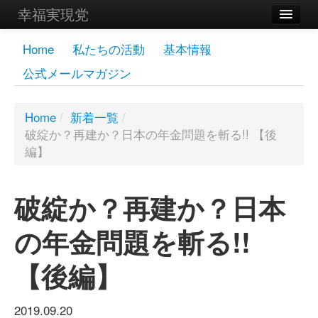
幸福実現党
メンバーズページ
Home
私たちの活動
基本情報
公式メールマガジン
党員
寄付
Home
/
新着一覧
/
破綻か？再建か？日本の年金問題を斬る!! 【後
お問い合わせ
編】
幸福の科学グループ
破綻か？再建か？日本
の年金問題を斬る!!
【後編】
2019.09.20