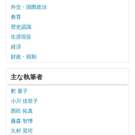
外交・国際政治
教育
歴史認識
生涯現役
経済
財政・税制
主な執筆者
釈 量子
小川 佳世子
西邑 拓真
藤森 智博
久村 晃司