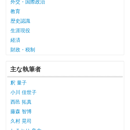
外交・国際政治
教育
歴史認識
生涯現役
経済
財政・税制
主な執筆者
釈 量子
小川 佳世子
西邑 拓真
藤森 智博
久村 晃司