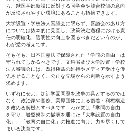
ら、獣医学部新設に反対する同学会や競合校側の意向
が反映されやすい環境にあることも指摘できます。
大学設置・学校法人審議会に限らず、審議会のあり方
については抜本的に見直し、政策決定過程における責
任の明確化、透明性の向上を図るべきだというのが、
わが党の考えです。
そもそも、日本国憲法で保障された「学問の自由」は
守られてしかるべきです。文科省及び大学設置・学校
法人審議会には、既得権益の維持やメディア受けを優
先させることなく、公正な立場からの判断を示すよう
求めます。
いずれにせよ、加計学園問題を政争の具とするのでは
なく、政治家や官僚、業界団体による癒着・利権構造
を改める契機とすべきです。わが党は「学問の自由」
を守り、岩盤規制の撤廃を通じた「大学設置の自由
化」、「教育の自由化」の推進に向け、力を尽くして
まいる決意です。