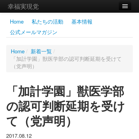
幸福実現党
メンバーズページ
Home
私たちの活動
基本情報
公式メールマガジン
党員
寄付
Home
/
新着一覧
/
「加計学園」獣医学部の認可判断延期を受けて
お問い合わせ
（党声明）
幸福の科学グループ
「加計学園」獣医学部
の認可判断延期を受け
て（党声明）
2017.08.12