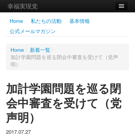
幸福実現党
メンバーズページ
Home
私たちの活動
基本情報
公式メールマガジン
党員
寄付
Home
/
新着一覧
/
加計学園問題を巡る閉会中審査を受けて（党声
お問い合わせ
明）
幸福の科学グループ
加計学園問題を巡る閉
会中審査を受けて（党
声明）
2017.07.27