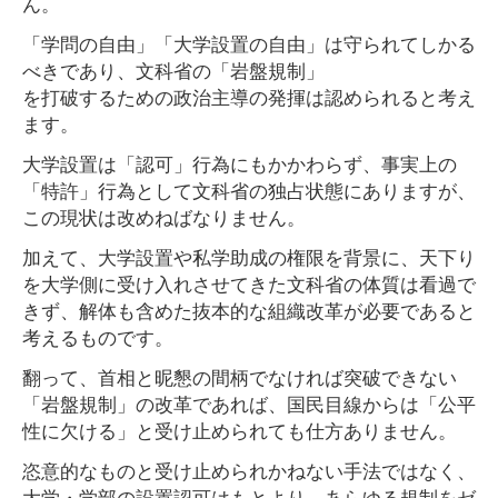
ん。
「学問の自由」「大学設置の自由」は守られてしかる
べきであり、文科省の「岩盤規制」
を打破するための政治主導の発揮は認められると考え
ます。
大学設置は「認可」行為にもかかわらず、事実上の
「特許」行為として文科省の独占状態にありますが、
この現状は改めねばなりません。
加えて、大学設置や私学助成の権限を背景に、天下り
を大学側に受け入れさせてきた文科省の体質は看過で
きず、解体も含めた抜本的な組織改革が必要であると
考えるものです。
翻って、首相と昵懇の間柄でなければ突破できない
「岩盤規制」の改革であれば、国民目線からは「公平
性に欠ける」と受け止められても仕方ありません。
恣意的なものと受け止められかねない手法ではなく、
大学・学部の設置認可はもとより、あらゆる規制をゼ