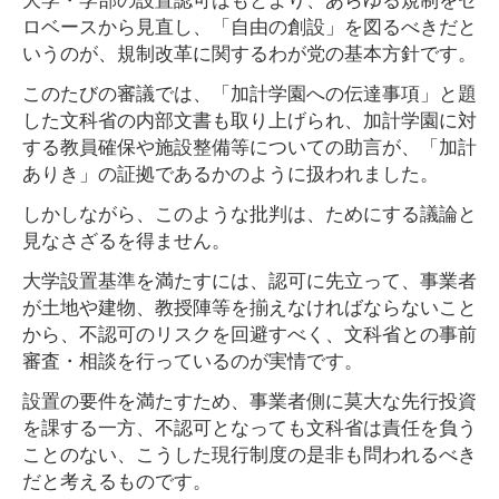
ロベースから見直し、「自由の創設」を図るべきだと
いうのが、規制改革に関するわが党の基本方針です。
このたびの審議では、「加計学園への伝達事項」と題
した文科省の内部文書も取り上げられ、加計学園に対
する教員確保や施設整備等についての助言が、「加計
ありき」の証拠であるかのように扱われました。
しかしながら、このような批判は、ためにする議論と
見なさざるを得ません。
大学設置基準を満たすには、認可に先立って、事業者
が土地や建物、教授陣等を揃えなければならないこと
から、不認可のリスクを回避すべく、文科省との事前
審査・相談を行っているのが実情です。
設置の要件を満たすため、事業者側に莫大な先行投資
を課する一方、不認可となっても文科省は責任を負う
ことのない、こうした現行制度の是非も問われるべき
だと考えるものです。