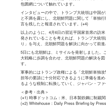
包囲網について触れています。
インタビューの中で、トランプ大統領は中国が
と不満を露にし、北朝鮮問題に関して「単独行
言を残したと報道されています。(※4)
以上のように、4月6日の習近平国家首席の訪
発されていることを考えれば、トランプ大統領
り」を与え、北朝鮮問題を解決に向かって前進
5日にも北朝鮮は、ミサイルを発射しました。
大戦略に歩調を合わせ、北朝鮮問題の解決を図
す。
軍事的にはトランプ政権による「北朝鮮単独攻
担等の要請に十分対応できるように準備を進め
るような税制に転換していく、ジャパン・ファ
＜参考・出典＞
(※1) 時事ドットコム：米、日本製鉄鋼に制裁関
(※2) Whitehouse：Daily Press Briefing by Pres