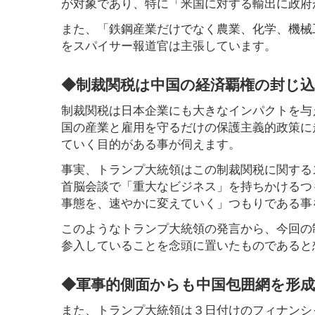
が対象であり、特に「米国に対する輸出に政府
また、「鉄鋼産業だけでなく農業、化学、機械
をスパイサー報道官は主張しています。
◆制裁関税は中国の経済覇権の封じ
制裁関税は日本企業にも大きなインパクトを与
国の産業と雇用を守るだけの保護主義的政策に
ていく目的がある事が伺えます。
事実、トランプ大統領はこの制裁関税に関する
首脳会談で「重大なビジネス」を持ちかけるつ
事態を、速やかに変えていく」つもりである事を
このようなトランプ大統領の発言から、今回の
参入していることを念頭に置いたものであると
◆軍事的側面からも中国包囲網を形成
また、トランプ大統領は３日付けのフィナンシ