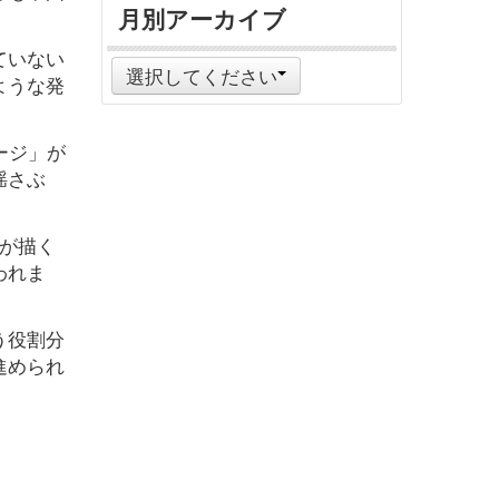
月別アーカイブ
ていない
選択してください
ような発
ージ」が
揺さぶ
が描く
われま
う役割分
進められ