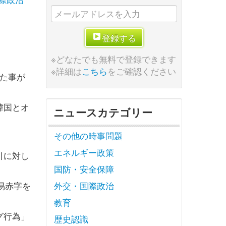
登録する
※どなたでも無料で登録できます
※詳細は
こちら
をご確認ください
た事が
韓国とオ
ニュースカテゴリー
その他の時事問題
エネルギー政策
引に対し
国防・安全保障
易赤字を
外交・国際政治
教育
グ行為」
歴史認識