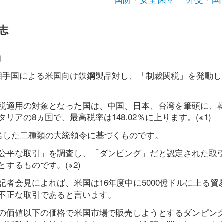
志
動
相手国による米国向け鉄鋼製品対し、「制裁関税」を発動し
税適用の対象となった国は、中国、日本、台湾を筆頭に、
アの8ヵ国で、最高税率は148.02％に上ります。(※1)
署名した二種類の大統領令に基づくものです。
公平な取引」を調査し、「ダンピング」だと認定された取
するものです。(※2)
者会見によれば、米国は16年度中に5000億ドルに上る貿
不正な取引であると言います。
の価値以下の価格で米国市場で販売しようとするダンピン