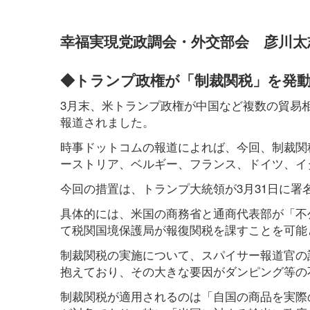
幸福実現党政調会・外交部会 彦川太
◆トランプ政権が「制裁関税」を発
3月末、米トランプ政権が中国など複数の貿易
報道されました。
時事ドットコムの報道によれば、今回、制裁関
ーストリア、ベルギー、フランス、ドイツ、イタリ
今回の措置は、トランプ大統領が3月31日に
具体的には、米国の商務省と通商代表部が「不
て税関国境保護局が報復関税を課すことを可能と
制裁関税の実施について、スパイサー報道官の記
抱えており、その大きな要因がダンピング等の
制裁関税が適用されるのは「自国の商品を実際