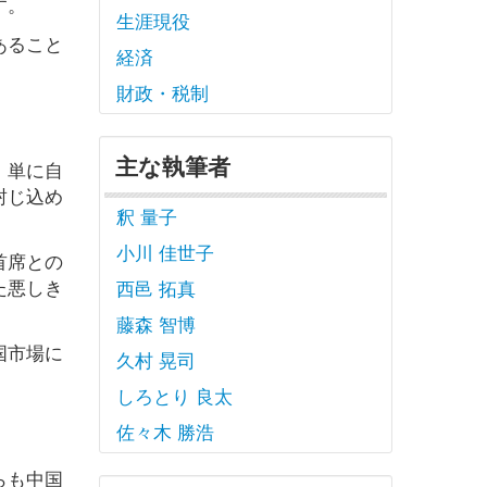
す。
生涯現役
あること
経済
財政・税制
主な執筆者
、単に自
封じ込め
釈 量子
小川 佳世子
首席との
た悪しき
西邑 拓真
藤森 智博
国市場に
久村 晃司
しろとり 良太
佐々木 勝浩
らも中国