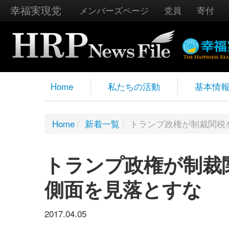
幸福実現党
メンバーズページ
党員
寄付
Home
私たちの活動
基本情
Home
/
新着一覧
/
トランプ政権が制裁関税
トランプ政権が制裁
側面を見落とすな
2017.04.05