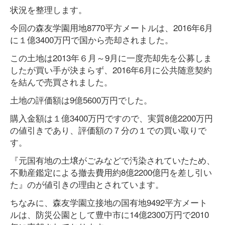
状況を整理します。
今回の森友学園用地8770平方メートルは、2016年6月
に１億3400万円で国から売却されました。
この土地は2013年６月～9月に一度売却先を公募しま
したが買い手が決まらず、2016年6月に公共随意契約
を結んで売買されました。
土地の評価額は9億5600万円でした。
購入金額は１億3400万円ですので、実質8億2200万円
の値引きであり、評価額の７分の１での買い取りで
す。
『元国有地の土壌がごみなどで汚染されていたため、
不動産鑑定による撤去費用約8億2200億円を差し引い
た』のが値引きの理由とされています。
ちなみに、森友学園立接地の国有地9492平方メート
ルは、防災公園として豊中市に14億2300万円で2010