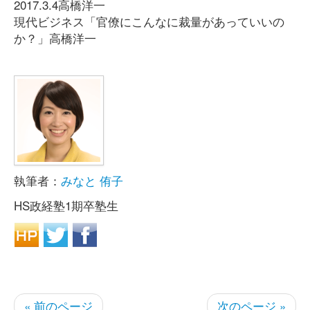
2017.3.4高橋洋一
現代ビジネス「官僚にこんなに裁量があっていいの
か？」高橋洋一
執筆者：
みなと 侑子
HS政経塾1期卒塾生
« 前のページ
次のページ »