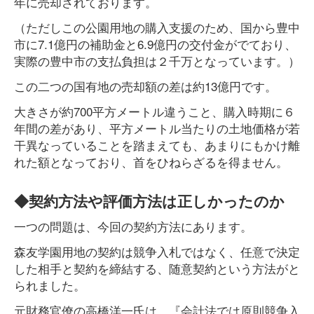
年に売却されております。
（ただしこの公園用地の購入支援のため、国から豊中
市に7.1億円の補助金と6.9億円の交付金がでており、
実際の豊中市の支払負担は２千万となっています。）
この二つの国有地の売却額の差は約13億円です。
大きさが約700平方メートル違うこと、購入時期に６
年間の差があり、平方メートル当たりの土地価格が若
干異なっていることを踏まえても、あまりにもかけ離
れた額となっており、首をひねらざるを得ません。
◆契約方法や評価方法は正しかったのか
一つの問題は、今回の契約方法にあります。
森友学園用地の契約は競争入札ではなく、任意で決定
した相手と契約を締結する、随意契約という方法がと
られました。
元財務官僚の高橋洋一氏は、『会計法では原則競争入