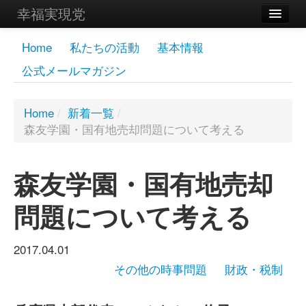
幸福実現党
メンバーズページ
Home
私たちの活動
基本情報
公式メールマガジン
党員
寄付
Home
/
新着一覧
/
森友学園・国有地売却問題について考える
お問い合わせ
幸福の科学グループ
森友学園・国有地売却
問題について考える
2017.04.01
その他の時事問題
財政・税制