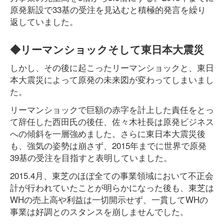
原発新設で33基の受注を見込むと積極的発言を繰り
返していました。
◆リーマンショックそして東日本大震災
しかし、その後に起こったリーマンショックと、東日
本大震災によって原発の未来図が変わってしまいまし
た。
リーマンショックで巨額の赤字を計上した責任をとっ
て辞任した西田氏の後任、佐々木社長は原発ビジネス
への傾斜を一層強めました。さらに東日本大震災後
も、強気の姿勢は崩さず、2015年までに世界で原発
39基の受注を目指すと表明していました。
2015.4月、東芝のほぼ全ての事業領域において不正会
計が行われていたことが明らかになった後も、東芝は
WHの売上高や利益は一切開示せず、一貫してWHの
事業は好調とのスタンスを崩しませんでした。