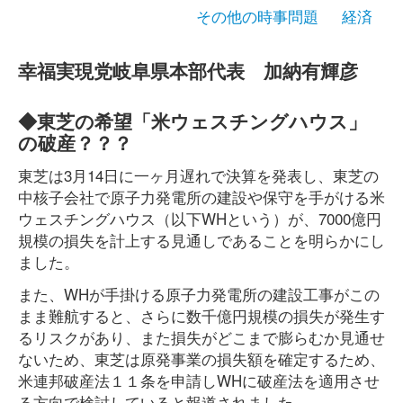
その他の時事問題
経済
幸福実現党岐阜県本部代表 加納有輝彦
◆東芝の希望「米ウェスチングハウス」
の破産？？？
東芝は3月14日に一ヶ月遅れで決算を発表し、東芝の
中核子会社で原子力発電所の建設や保守を手がける米
ウェスチングハウス（以下WHという）が、7000億円
規模の損失を計上する見通しであることを明らかにし
ました。
また、WHが手掛ける原子力発電所の建設工事がこの
まま難航すると、さらに数千億円規模の損失が発生す
るリスクがあり、また損失がどこまで膨らむか見通せ
ないため、東芝は原発事業の損失額を確定するため、
米連邦破産法１１条を申請しWHに破産法を適用させ
る方向で検討していると報道されました。