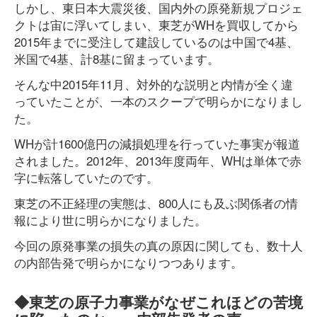
しかし、東日本大震災後、国内外の原発新規プロジェ
クトは宙に浮いてしまい、東芝がWHを買収してから
2015年までに受注して建設しているのは中国で4基、
米国で4基、計8基に留まっています。
そんな中2015年11月、対外的な説明と内情が全く違
っていたことが、一本のスクープで明らかになりまし
た。
WHが計1600億円の減損処理を行っていた事実が報道
されました。2012年、2013年度両年、WHは単体で赤
字に転落していたのです。
東芝の不正経理の実態は、800人にも及ぶ関係者の情
報により世に明らかになりました。
今回の原発事業の損失の真の原因に関しても、数十人
の内部告発で明らかになりつつあります。
◆東芝の原子力事業がなぜこれほどの苦境