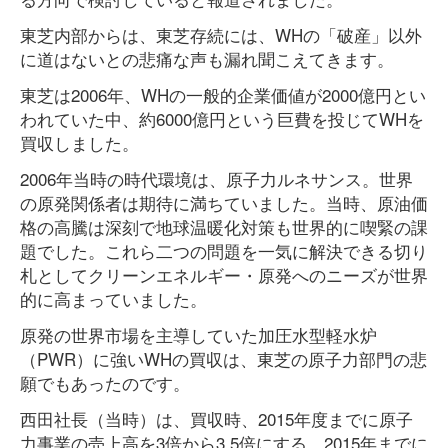
東芝内部からは、東芝存続には、WHの「破産」以外
に道はないとの悲痛な声も漏れ聞こえてきます。
東芝は2006年、WHの一般的企業価値が2000億円とい
われていた中、約6000億円という巨費を投じてWHを
買収しました。
2006年当時の時代環境は、原子力ルネサンス。世界
の原発関係者は期待に満ちていました。当時、原油価
格の高騰は深刻で地球温暖化対策も世界的に喫緊の課
題でした。これら二つの問題を一気に解決できる切り
札としてクリーンエネルギー・原発へのニーズが世界
的に高まっていました。
原発の世界市場を主導していた加圧水型軽水炉
（PWR）に強いWHの買収は、東芝の原子力部門の悲
願でもあったのです。
西田社長（当時）は、買収時、2015年度までに原子
力事業の売上高を3倍から3.5倍にする。2015年までに