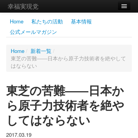
幸福実現党
メンバーズページ
Home
私たちの活動
基本情報
公式メールマガジン
党員
寄付
Home
/
新着一覧
/
東芝の苦難――日本から原子力技術者を絶やして
お問い合わせ
はならない
幸福の科学グループ
東芝の苦難――日本か
ら原子力技術者を絶や
してはならない
2017.03.19