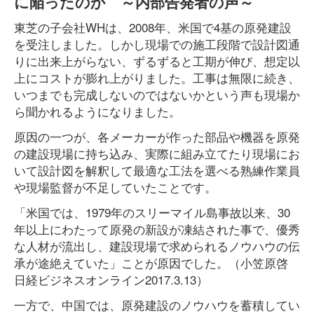
に陥ったのか ～内部告発者の声～
東芝の子会社WHは、2008年、米国で4基の原発建設
を受注しました。しかし現場での施工段階で設計図通
りに出来上がらない、ずるずると工期が伸び、想定以
上にコストが膨れ上がりました。工事は無限に続き、
いつまでも完成しないのではないかという声も現場か
ら聞かれるようになりました。
原因の一つが、各メーカーが作った部品や機器を原発
の建設現場に持ち込み、実際に組み立てたり現場にお
いて設計図を解釈して最適な工法を選べる熟練作業員
や現場監督が不足していたことです。
「米国では、1979年のスリーマイル島事故以来、30
年以上にわたって原発の新設が凍結された事で、優秀
な人材が流出し、建設現場で求められるノウハウの伝
承が途絶えていた」ことが原因でした。（小笠原啓
日経ビジネスオンライン2017.3.13）
一方で、中国では、原発建設のノウハウを蓄積してい