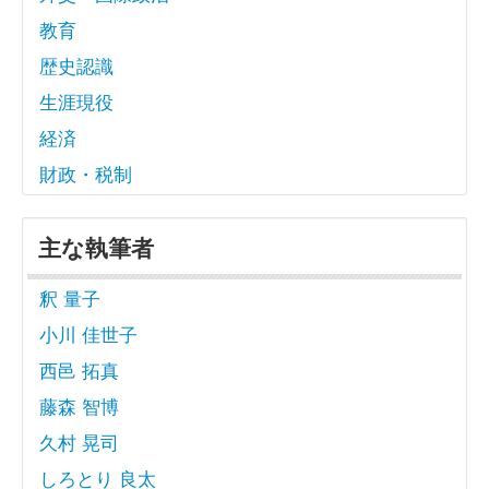
教育
歴史認識
生涯現役
経済
財政・税制
主な執筆者
釈 量子
小川 佳世子
西邑 拓真
藤森 智博
久村 晃司
しろとり 良太