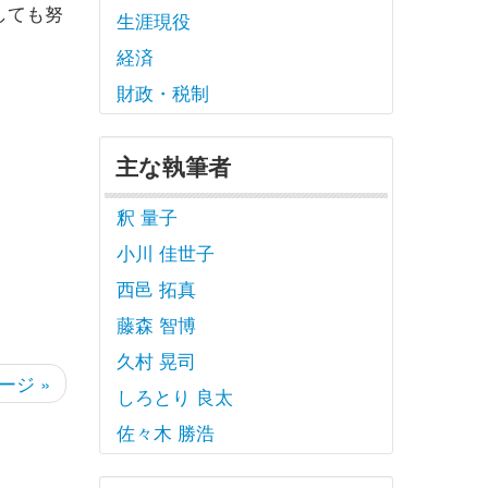
しても努
生涯現役
経済
財政・税制
主な執筆者
釈 量子
小川 佳世子
西邑 拓真
藤森 智博
久村 晃司
ージ »
しろとり 良太
佐々木 勝浩