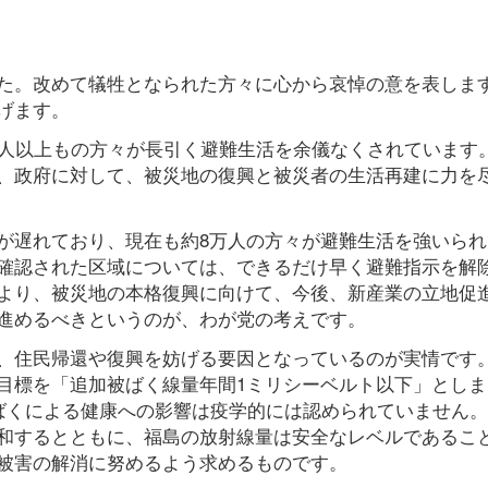
た。改めて犠牲となられた方々に心から哀悼の意を表しま
げます。
万人以上もの方々が長引く避難生活を余儀なくされています
、政府に対して、被災地の復興と被災者の生活再建に力を
が遅れており、現在も約8万人の方々が避難生活を強いられ
確認された区域については、できるだけ早く避難指示を解
より、被災地の本格復興に向けて、今後、新産業の立地促
進めるべきというのが、わが党の考えです。
、住民帰還や復興を妨げる要因となっているのが実情です
目標を「追加被ばく線量年間1ミリシーベルト以下」としま
被ばくによる健康への影響は疫学的には認められていません
和するとともに、福島の放射線量は安全なレベルであるこ
被害の解消に努めるよう求めるものです。