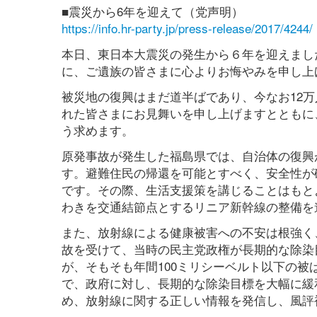
■震災から6年を迎えて（党声明）
https://info.hr-party.jp/press-release/2017/4244/
本日、東日本大震災の発生から６年を迎えまし
に、ご遺族の皆さまに心よりお悔やみを申し上
被災地の復興はまだ道半ばであり、今なお12
れた皆さまにお見舞いを申し上げますとともに
う求めます。
原発事故が発生した福島県では、自治体の復興
す。避難住民の帰還を可能とすべく、安全性が
です。その際、生活支援策を講じることはもと
わきを交通結節点とするリニア新幹線の整備を
また、放射線による健康被害への不安は根強く
故を受けて、当時の民主党政権が長期的な除染
が、そもそも年間100ミリシーベルト以下の
で、政府に対し、長期的な除染目標を大幅に緩
め、放射線に関する正しい情報を発信し、風評