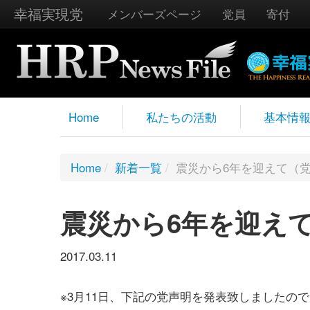
幸福実現党
メンバーズページ
党員
寄付
Home
私たちの活動
基本情
Home
/
新着一覧
/
震災から6年を迎えて（
震災から6年を迎え
2017.03.11
※3月11日、下記の党声明を発表致しましたの