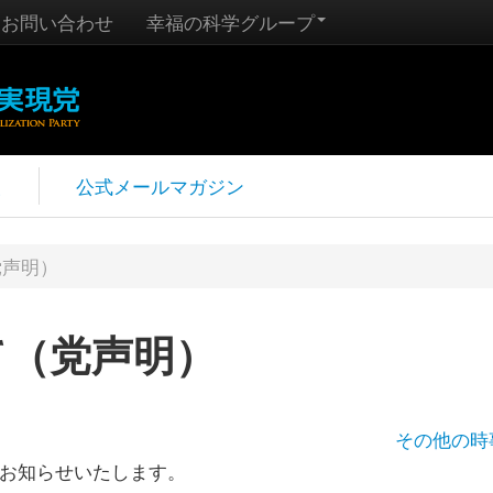
お問い合わせ
幸福の科学グループ
報
公式メールマガジン
党声明）
て（党声明）
その他の時
でお知らせいたします。