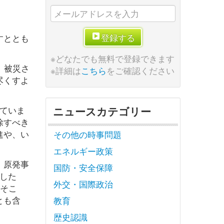
登録する
すととも
※どなたでも無料で登録できます
。被災さ
※詳細は
こちら
をご確認ください
尽くすよ
ていま
ニュースカテゴリー
除すべき
進や、い
その他の時事問題
エネルギー政策
。原発事
国防・安全保障
した
外交・国際政治
。そこ
とも含
教育
歴史認識