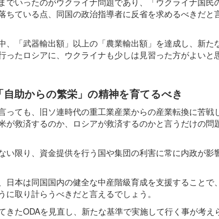
までいったのがウクライナ問題であり、「ウクライナ国民
落ちている点、同国の政治指導者に反省を求めるべきだと
中、「武器輸出額」以上の「農業輸出額」を達成し、新た
行ったロシアに、ウクライナも少しは見習った方がよいと
「自助からの繁栄」の精神を育てるべき
言っても、旧ソ連時代の重工業産業からの産業転換に苦戦
米が救済するのか、ロシアが救済するのかと言うだけの問
ない限り、資金提供を行う国や集団の利害に常に内政が影
、日本は同国国内の健全な中産階級育成を支援することで
うに取り計らうべきだと言えるでしょう。
てきたODAを見直し、新たな基準で実施して行く事が考え