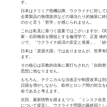
す。
日本はクリミア危機以降、ウクライナに対して2
企業製品の無償提供などの場当たり的施策に終
のかと言う「哲学」が感じられません。
これは私見に基づく提案ではございますが、O
家・石田梅岩を開祖とする倫理学で、正直 倹
ジで、「ウクライナ経済の安定と発展」、「紛
日本は「資源大国」ではありませんが、世界有
ます。
その核心は宗教的信条に裏打ちされた「自助努
思想に他なりません。
もちろん、テクニカルな法改正や制度改革は別
日国を増やしながら、欧州とロシア間の対立を
命であると考えます。
次回、最新情勢を踏まえつつ、「ミンスク合意
について提言し、ウクライナ問題の最終回とし