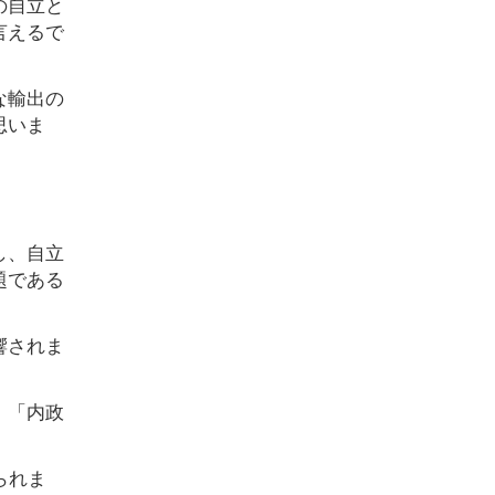
の自立と
言えるで
な輸出の
思いま
し、自立
題である
響されま
、「内政
られま