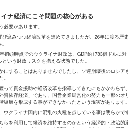
ライナ経済にこそ問題の核心がある
う必要があります。
呼び込みつつ経済改革を進めてきましたが、26年に渡る歴
み。
年初頭時点でのウクライナ財政は、GDP約1783億ドルに
億ドルという財政リスクを抱える状態でした。
かにすることはありませんでしたし、ソ連崩壊後のロシア
た。
渡って資金援助や経済改革を指導してきたにもかかわらず
外資依存経済」であり、国営企業民営化の努力も一部のオ
階級層を形成する事ができなかったという現実があります
、ウクライナ国内に混乱の火種を点している事は明らかで
ちらを利用して経済を維持するのかという経済的・政治的