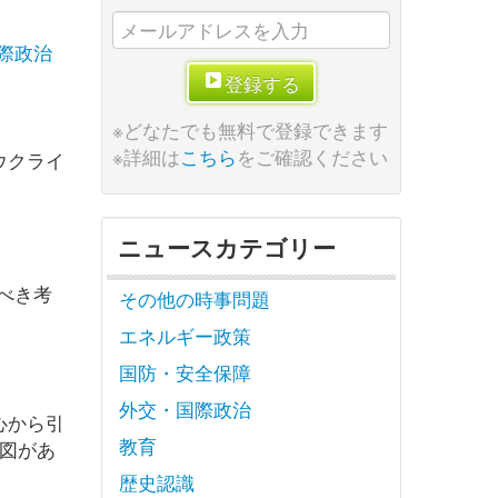
際政治
登録する
※どなたでも無料で登録できます
※詳細は
こちら
をご確認ください
ウクライ
ニュースカテゴリー
べき考
その他の時事問題
エネルギー政策
国防・安全保障
外交・国際政治
心から引
教育
構図があ
歴史認識