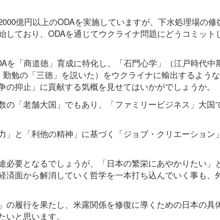
000億円以上のODAを実施していますが、下水処理場の修
始しており、ODAを通じてウクライナ問題にどうコミット
DAを「商道徳」育成に特化し、「石門心学」（江戸時代中
約 勤勉の「三徳」を説いた）をウクライナに輸出するよう
争の抑止」に貢献する気概を見せてはいかがでしょうか。
数の「老舗大国」でもあり、「ファミリービジネス」大国
力」と「利他の精神」に基づく「ジョブ・クリエーション
途必要となるでしょうが、「日本の繁栄にあやかりたい」
経済面から解消していく哲学を一本打ち込んでいく事も、
」の履行を果たし、米露関係を修復に導くための日本の具
たいと思います。