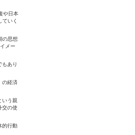
復や日本
していく
期の思想
なイメー
でもあり
」の経済
という親
外交の使
体的行動