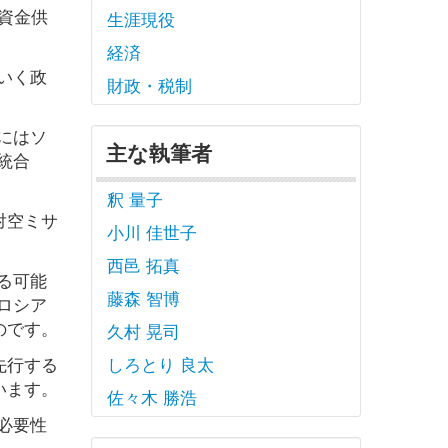
資金供
生涯現役
経済
いく政
財政・税制
にはソ
主な執筆者
統合
釈 量子
対空ミサ
小川 佳世子
西邑 拓真
る可能
藤森 智博
ロシア
のです。
久村 晃司
先行する
しろとり 良太
います。
佐々木 勝浩
必要性