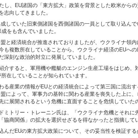
果たし、EU諸国の「東方拡大」政策を背景とした欧米からの
を志向してきました。
形成していた旧東側諸国を西側諸国の一員として取り込んで
形成をも含んでいました。
加盟と経済統合が推進されておりましたが、ウクライナ領内
今も複数所在していることから、ウクライナ経済のEUへの
だ深刻な政治的対立に発展していました。
紹介すると、軍用機や艦艇のエンジン生産工場をはじめ、
が所在していることが知られています。
わる産業の情報がEUとの経済統合によって第三国に流出す
加盟によって、軍事力の基幹に関わる産業を喪失した上に、
先に展開されるという危機に直面することを危惧していた
ドミトリー・トレーニン氏は、「ウクライナ危機とそれに
「協商関係」の拡大を選択せざるを得なかったと指摘して
込んだEUの東方拡大政策について、その妥当性を検証する