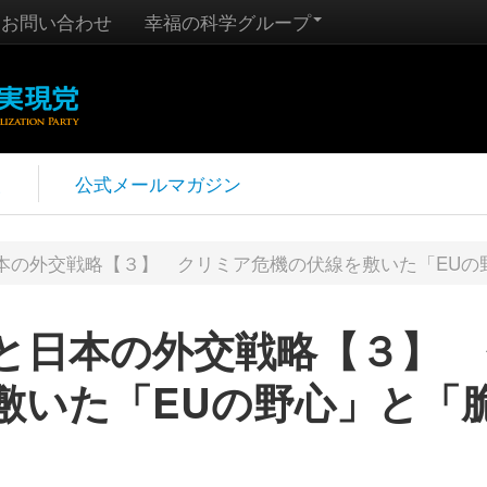
お問い合わせ
幸福の科学グループ
報
公式メールマガジン
本の外交戦略【３】 クリミア危機の伏線を敷いた「EUの
と日本の外交戦略【３】 
敷いた「EUの野心」と「