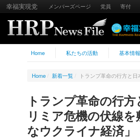
幸福実現党
メンバーズページ
党員
寄付
Home
私たちの活動
基本情
Home
/
新着一覧
/
トランプ革命の行方と日
トランプ革命の行方
リミア危機の伏線を
なウクライナ経済」