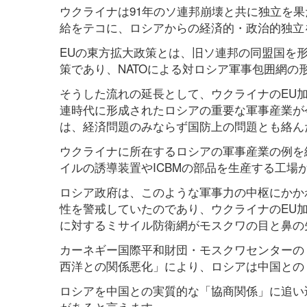
ウクライナは91年のソ連邦崩壊と共に独立を
給をテコに、ロシアからの経済的・政治的独立
EUの東方拡大政策とは、旧ソ連邦の同盟国を
策であり、NATOによる対ロシア軍事包囲網の
そうした流れの延長として、ウクライナのEU
連時代に形成されたロシアの重要な軍事産業が
は、経済問題のみならず国防上の問題とも絡ん
ウクライナに所在するロシアの軍事産業の例を
イルの誘導装置やICBMの部品を生産する工場
ロシア政府は、このような軍事力の中枢にかか
性を警戒していたのであり、ウクライナのEU
に対するミサイル防衛網がモスクワの目と鼻の
カーネギー国際平和財団・モスクワセンターの
西洋との関係悪化」により、ロシアは中国との
ロシアを中国との実質的な「協商関係」に追い
があると言えます。