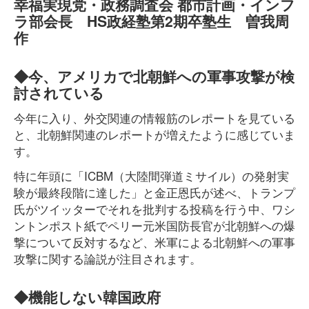
幸福実現党・政務調査会 都市計画・インフ
ラ部会長 HS政経塾第2期卒塾生 曽我周
作
◆今、アメリカで北朝鮮への軍事攻撃が検
討されている
今年に入り、外交関連の情報筋のレポートを見ている
と、北朝鮮関連のレポートが増えたように感じていま
す。
特に年頭に「ICBM（大陸間弾道ミサイル）の発射実
験が最終段階に達した」と金正恩氏が述べ、トランプ
氏がツイッターでそれを批判する投稿を行う中、ワシ
ントンポスト紙でペリー元米国防長官が北朝鮮への爆
撃について反対するなど、米軍による北朝鮮への軍事
攻撃に関する論説が注目されます。
◆機能しない韓国政府