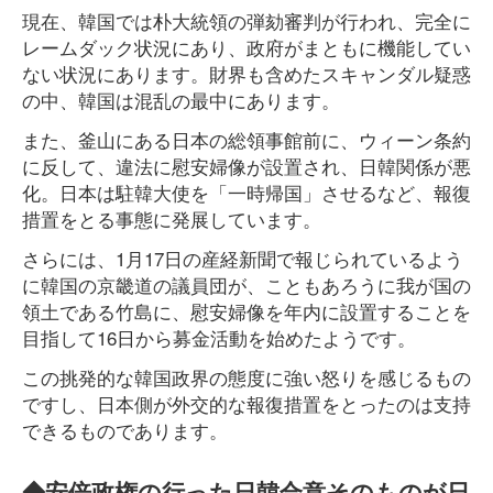
現在、韓国では朴大統領の弾劾審判が行われ、完全に
レームダック状況にあり、政府がまともに機能してい
ない状況にあります。財界も含めたスキャンダル疑惑
の中、韓国は混乱の最中にあります。
また、釜山にある日本の総領事館前に、ウィーン条約
に反して、違法に慰安婦像が設置され、日韓関係が悪
化。日本は駐韓大使を「一時帰国」させるなど、報復
措置をとる事態に発展しています。
さらには、1月17日の産経新聞で報じられているよう
に韓国の京畿道の議員団が、こともあろうに我が国の
領土である竹島に、慰安婦像を年内に設置することを
目指して16日から募金活動を始めたようです。
この挑発的な韓国政界の態度に強い怒りを感じるもの
ですし、日本側が外交的な報復措置をとったのは支持
できるものであります。
◆安倍政権の行った日韓合意そのものが日