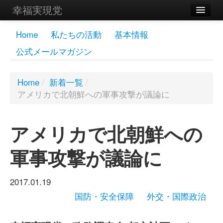
幸福実現党
メンバーズページ
Home
私たちの活動
基本情報
公式メールマガジン
党員
寄付
Home
/
新着一覧
/
アメリカで北朝鮮への軍事攻撃が議論に
お問い合わせ
幸福の科学グループ
アメリカで北朝鮮への
軍事攻撃が議論に
2017.01.19
国防・安全保障
外交・国際政治