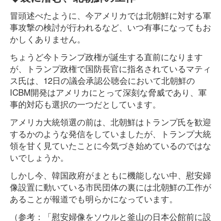
冒頭述べたように、今アメリカでは北朝鮮に対する軍
事攻撃の検討が行われるなど、いつ有事になってもお
かしくありません。
ちょうど今トランプ政権が誕生する直前になります
が、トランプ政権で国防長官に指名されているマティ
ス氏は、12日の議会承認公聴会において北朝鮮の
ICBM開発はアメリカにとって深刻な脅威であり、軍
事的対応も選択の一つだとしています。
アメリカ大統領選の前は、北朝鮮はトランプ氏を歓迎
するかのような発信をしていましたが、トランプ大統
領を甘く見ていたことに今気づき始めているのではな
いでしょうか。
しかし今、韓国政府がまともに機能しない中、慰安婦
像設置に動いている市民団体の裏には北朝鮮の工作が
あることが報道でも明らかになっています。
（参考：「慰安婦像をソウルと釜山の日本公館前に設