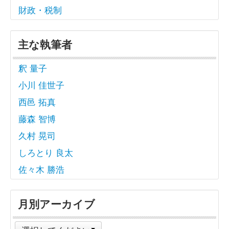
財政・税制
主な執筆者
釈 量子
小川 佳世子
西邑 拓真
藤森 智博
久村 晃司
しろとり 良太
佐々木 勝浩
月別アーカイブ