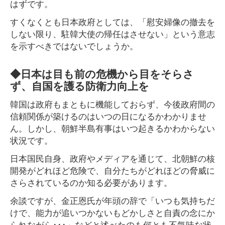
はずです。
すくなくとも日本政府としては、「慰安婦像の撤去を
しない限り、駐韓大使の帰任はさせない」という意志
を示すべきではないでしょうか。
◆日本は目も前の危機から目をそらさ
ず、自国を護る防衛力向上を
韓国は政府もまともに機能しておらず、今後政府間の
信頼関係が築けるのはいつの日になるかわかりませ
ん。しかし、朝鮮半島有事はいつ起きるかわからない
状況です。
日本国民自身、政府やメディアを通じて、北朝鮮の核
開発がどれほど危険で、自分たちがどれほどの脅威に
さらされているのか知る必要があります。
余談ですが、金正恩氏が年頭の辞で「いつも気持ちだ
けで、能力が追いつかないもどかしさと自責の念にか
られながら･･･」などと述べたのも何とも不気味な状