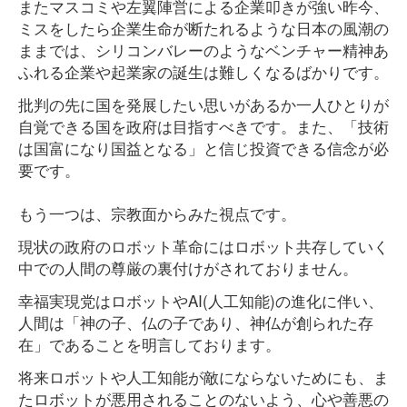
またマスコミや左翼陣営による企業叩きが強い昨今、
ミスをしたら企業生命が断たれるような日本の風潮の
ままでは、シリコンバレーのようなベンチャー精神あ
ふれる企業や起業家の誕生は難しくなるばかりです。
批判の先に国を発展したい思いがあるか一人ひとりが
自覚できる国を政府は目指すべきです。また、「技術
は国富になり国益となる」と信じ投資できる信念が必
要です。
もう一つは、宗教面からみた視点です。
現状の政府のロボット革命にはロボット共存していく
中での人間の尊厳の裏付けがされておりません。
幸福実現党はロボットやAI(人工知能)の進化に伴い、
人間は「神の子、仏の子であり、神仏が創られた存
在」であることを明言しております。
将来ロボットや人工知能が敵にならないためにも、ま
たロボットが悪用されることのないよう、心や善悪の