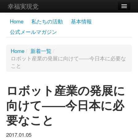
幸福実現党
メンバーズページ
Home
私たちの活動
基本情報
公式メールマガジン
党員
寄付
Home
/
新着一覧
/
ロボット産業の発展に向けて――今日本に必要な
お問い合わせ
こと
幸福の科学グループ
ロボット産業の発展に
向けて――今日本に必
要なこと
2017.01.05