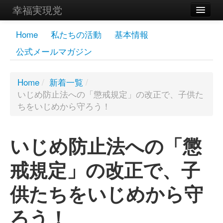
幸福実現党
メンバーズページ
Home
私たちの活動
基本情報
公式メールマガジン
党員
寄付
Home
/
新着一覧
/
いじめ防止法への「懲戒規定」の改正で、子供た
お問い合わせ
ちをいじめから守ろう！
幸福の科学グループ
いじめ防止法への「懲
戒規定」の改正で、子
供たちをいじめから守
ろう！