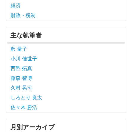
経済
財政・税制
主な執筆者
釈 量子
小川 佳世子
西邑 拓真
藤森 智博
久村 晃司
しろとり 良太
佐々木 勝浩
月別アーカイブ