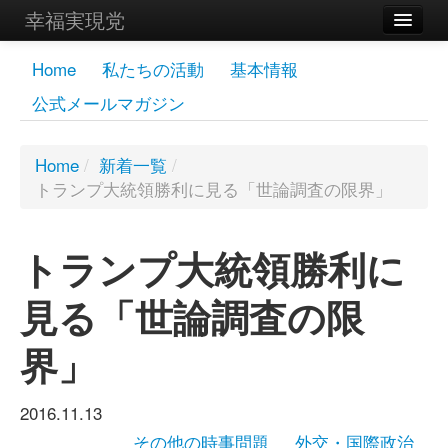
幸福実現党
メンバーズページ
Home
私たちの活動
基本情報
公式メールマガジン
党員
寄付
Home
/
新着一覧
/
トランプ大統領勝利に見る「世論調査の限界」
お問い合わせ
幸福の科学グループ
トランプ大統領勝利に
見る「世論調査の限
界」
2016.11.13
その他の時事問題
外交・国際政治