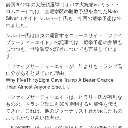
前回2012年の大統領選挙（オバマ大統領vs ミット・
ロムニー）では、全選挙区の勝敗予想を当てたNate
Silver（ネイト シルバー）氏も、今回の選挙予想は外
れました。
シルバー氏は自身の運営するニュースサイト「ファイ
ブサーティーエイト」の記事では、選挙予想の弁解も
しつつも、世論調査の誤差についても言及していま
す。
「ファイブサーティーエイトが、誰よりもトランプ氏
に分があると見ていた理由」
Why FiveThirtyEight Gave Trump A Better Chance
Than Almost Anyone Elseより
・ファイブサーティーエイトは、ヒラリー氏が有利な
ものの、トランプ氏にも30％勝利する可能性を伝え
てきた。これは、他のジャーナリスト達が示したもの
よりもかなり高い確率だ。
・世論調査には、少しの誤差はある。その僅かな誤差