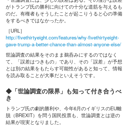
がトランプ氏の勝利に向けての十分な道筋を与えるも
のだ。有権者もそうしたことが起こりうると心の準備
をするべきではなかったか。
［URL］
http://fivethirtyeight.com/features/why-fivethirtyeight-
gave-trump-a-better-chance-than-almost-anyone-else/
世論調査の結果をそのまま鵜呑みにするのではなく
て、「誤差はつきもの」であり、その「誤差」が予想
とは別の結果をもたらす可能性があると知って、情報
を読み取ることが大事だといえそうです。
◆「世論調査の限界」も知って付き合うべ
き
トランプ氏の劇的勝利や、今年6月のイギリスのEU離
脱（BREXIT）を問う国民投票も、世論調査とは逆の
結果が現実となりました。