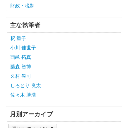
財政・税制
主な執筆者
釈 量子
小川 佳世子
西邑 拓真
藤森 智博
久村 晃司
しろとり 良太
佐々木 勝浩
月別アーカイブ