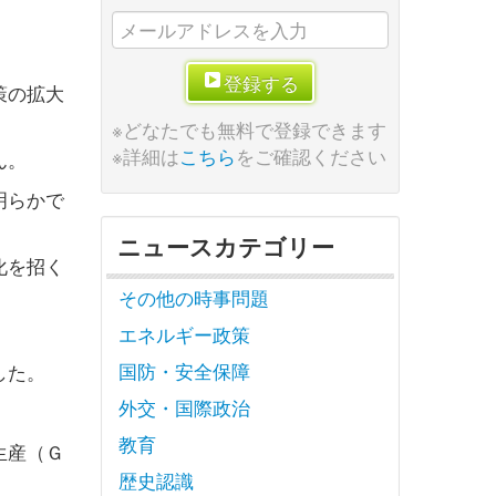
登録する
策の拡大
※どなたでも無料で登録できます
※詳細は
こちら
をご確認ください
ん。
明らかで
ニュースカテゴリー
化を招く
その他の時事問題
エネルギー政策
国防・安全保障
した。
外交・国際政治
教育
生産（Ｇ
歴史認識