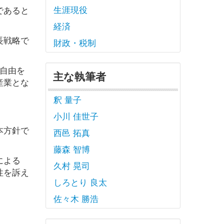
生涯現役
であると
経済
長戦略で
財政・税制
自由を
主な執筆者
産業とな
釈 量子
小川 佳世子
本方針で
西邑 拓真
藤森 智博
による
久村 晃司
性を訴え
しろとり 良太
佐々木 勝浩