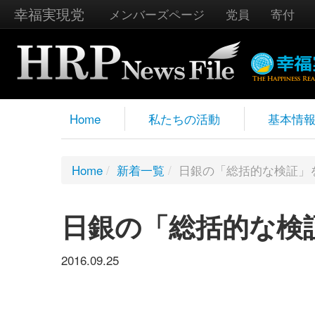
幸福実現党
メンバーズページ
党員
寄付
Home
私たちの活動
基本情
Home
/
新着一覧
/
日銀の「総括的な検証」
日銀の「総括的な検
2016.09.25