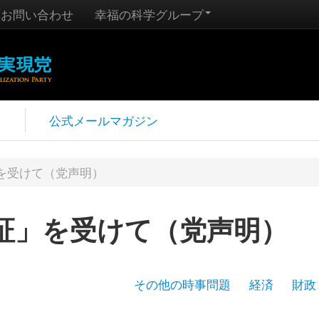
お問い合わせ
幸福の科学グループ
報
公式メールマガジン
を受けて（党声明）
証」を受けて（党声明）
その他の時事問題
経済
財政