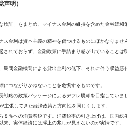
党声明）
な検証」をまとめ、マイナス金利の維持を含めた金融緩和
ナス金利は資本主義の精神を傷つけるものにほかなりませ
起されておらず、金融政策に手詰まり感が出ていることは
、民間金融機関による貸出金利の低下、それに伴う収益悪
縮につながりかねないことを危惧するものです。
長戦略の政策パッケージによるデフレ脱却を目指していま
党が主張してきた経済政策と方向性を同じくします。
ら８％への消費増税です。消費税率の引き上げは、国内総
以来、実体経済には浮上の兆しが見えないのが実情です。