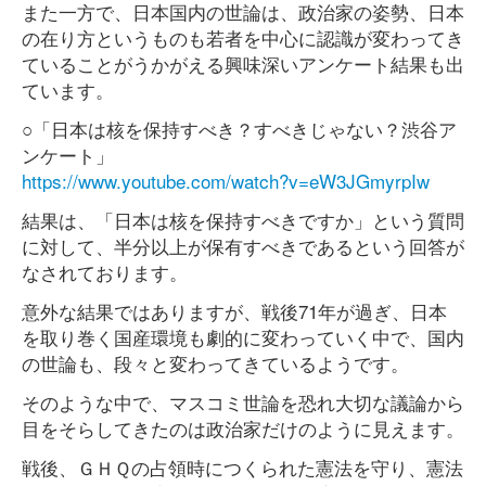
また一方で、日本国内の世論は、政治家の姿勢、日本
の在り方というものも若者を中心に認識が変わってき
ていることがうかがえる興味深いアンケート結果も出
ています。
○「日本は核を保持すべき？すべきじゃない？渋谷ア
ンケート」
https://www.youtube.com/watch?v=eW3JGmyrpIw
結果は、「日本は核を保持すべきですか」という質問
に対して、半分以上が保有すべきであるという回答が
なされております。
意外な結果ではありますが、戦後71年が過ぎ、日本
を取り巻く国産環境も劇的に変わっていく中で、国内
の世論も、段々と変わってきているようです。
そのような中で、マスコミ世論を恐れ大切な議論から
目をそらしてきたのは政治家だけのように見えます。
戦後、ＧＨＱの占領時につくられた憲法を守り、憲法