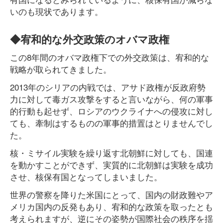
いのも現状であります。
◆宥和的な外交政策のオバマ政権
この8年間のオバマ政権下での外交政策は、宥和的な
戦略が取られてきました。
2013年のシリアの内戦では、アサド政権が反政府勢
力に対して毒ガス攻撃をすると言いながら、何の軍事
的行動も起せず、ロシアのウクライナへの侵攻に対し
ても、牽制はするものの軍事的措置はとりませんでし
た。
核・ミサイル実験を繰り返す北朝鮮に対しても、国連
を動かすことができず、実質的に北朝鮮は実験を成功
させ、核保有国となってしまいました。
世界の警察を降りた米国にとって、国内の財政難やア
メリカ国内の反発もあり、宥和的な政策を取ったとも
考えられますが、逆にその姿勢が国際社会の秩序を揺