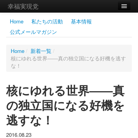
幸福実現党
メンバーズページ
Home
私たちの活動
基本情報
公式メールマガジン
党員
寄付
Home
/
新着一覧
/
核にゆれる世界――真の独立国になる好機を逃す
お問い合わせ
な！
幸福の科学グループ
核にゆれる世界――真
の独立国になる好機を
逃すな！
2016.08.23