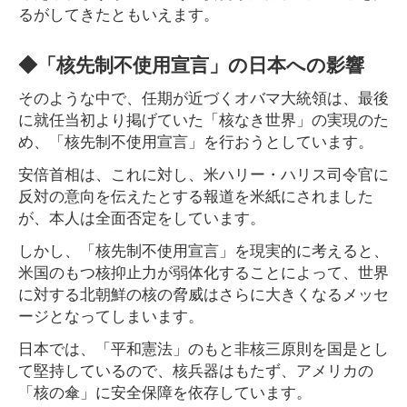
るがしてきたともいえます。
◆「核先制不使用宣言」の日本への影響
そのような中で、任期が近づくオバマ大統領は、最後
に就任当初より掲げていた「核なき世界」の実現のた
め、「核先制不使用宣言」を行おうとしています。
安倍首相は、これに対し、米ハリー・ハリス司令官に
反対の意向を伝えたとする報道を米紙にされました
が、本人は全面否定をしています。
しかし、「核先制不使用宣言」を現実的に考えると、
米国のもつ核抑止力が弱体化することによって、世界
に対する北朝鮮の核の脅威はさらに大きくなるメッセ
ージとなってしまいます。
日本では、「平和憲法」のもと非核三原則を国是とし
て堅持しているので、核兵器はもたず、アメリカの
「核の傘」に安全保障を依存しています。