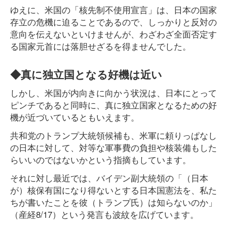
ゆえに、米国の「核先制不使用宣言」は、日本の国家
存立の危機に迫ることであるので、しっかりと反対の
意向を伝えないといけませんが、わざわざ全面否定す
る国家元首には落胆せざるを得ませんでした。
◆真に独立国となる好機は近い
しかし、米国が内向きに向かう状況は、日本にとって
ピンチであると同時に、真に独立国家となるための好
機が近づいているともいえます。
共和党のトランプ大統領候補も、米軍に頼りっぱなし
の日本に対して、対等な軍事費の負担や核装備もした
らいいのではないかという指摘もしています。
それに対し最近では、バイデン副大統領の「（日本
が）核保有国になり得ないとする日本国憲法を、私た
ちが書いたことを彼（トランプ氏）は知らないのか」
（産経8/17）という発言も波紋を広げています。