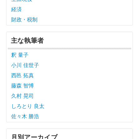
経済
財政・税制
主な執筆者
釈 量子
小川 佳世子
西邑 拓真
藤森 智博
久村 晃司
しろとり 良太
佐々木 勝浩
月別アーカイブ