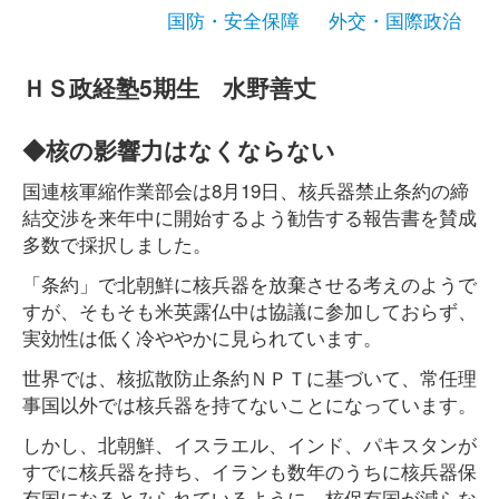
国防・安全保障
外交・国際政治
ＨＳ政経塾5期生 水野善丈
◆核の影響力はなくならない
国連核軍縮作業部会は8月19日、核兵器禁止条約の締
結交渉を来年中に開始するよう勧告する報告書を賛成
多数で採択しました。
「条約」で北朝鮮に核兵器を放棄させる考えのようで
すが、そもそも米英露仏中は協議に参加しておらず、
実効性は低く冷ややかに見られています。
世界では、核拡散防止条約ＮＰＴに基づいて、常任理
事国以外では核兵器を持てないことになっています。
しかし、北朝鮮、イスラエル、インド、パキスタンが
すでに核兵器を持ち、イランも数年のうちに核兵器保
有国になるとみられているように、核保有国が減らな