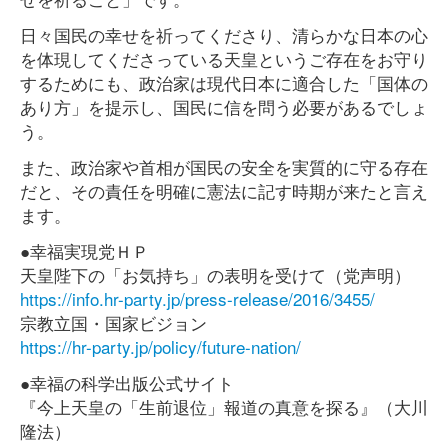
日々国民の幸せを祈ってくださり、清らかな日本の心
を体現してくださっている天皇というご存在をお守り
するためにも、政治家は現代日本に適合した「国体の
あり方」を提示し、国民に信を問う必要があるでしょ
う。
また、政治家や首相が国民の安全を実質的に守る存在
だと、その責任を明確に憲法に記す時期が来たと言え
ます。
●幸福実現党ＨＰ
天皇陛下の「お気持ち」の表明を受けて（党声明）
https://info.hr-party.jp/press-release/2016/3455/
宗教立国・国家ビジョン
https://hr-party.jp/policy/future-nation/
●幸福の科学出版公式サイト
『今上天皇の「生前退位」報道の真意を探る』（大川
隆法）