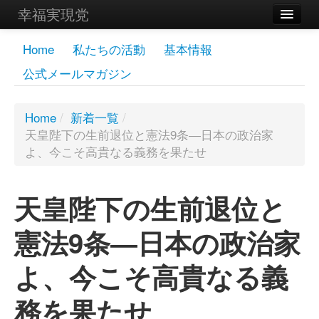
幸福実現党
メンバーズページ
Home
私たちの活動
基本情報
公式メールマガジン
党員
寄付
Home
/
新着一覧
/
天皇陛下の生前退位と憲法9条―日本の政治家
お問い合わせ
よ、今こそ高貴なる義務を果たせ
幸福の科学グループ
天皇陛下の生前退位と
憲法9条―日本の政治家
よ、今こそ高貴なる義
務を果たせ