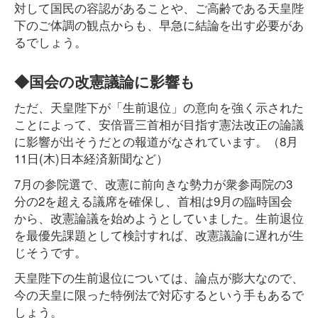
対して国民の容認があることや、ご高齢である天皇陛
下のご体調の観点からも、早急に結論を出す必要があ
るでしょう。
◆国会の改憲議論に影響も
ただ、天皇陛下が「生前退位」の意向を強く示された
ことによって、安倍晋三首相が目指す憲法改正の論議
に影響が出そうだとの報道がなされています。（8月
11日(木)日本経済新聞など）
7月の参院選で、改憲に前向きな勢力が衆参両院の3
分の2を超える議席を確保し、首相は9月の臨時国会
から、改憲論議を始めようとしていました。生前退位
を最優先課題として検討すれば、改憲議論に遅れが生
じそうです。
天皇陛下の生前退位については、論点が膨大なので、
今の天皇に限った特例法で対応するという手もあるで
しょう。