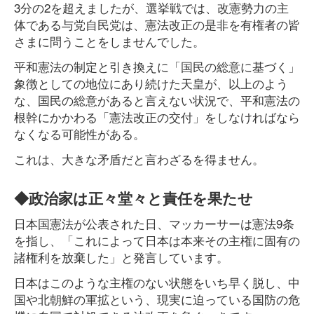
3分の2を超えましたが、選挙戦では、改憲勢力の主
体である与党自民党は、憲法改正の是非を有権者の皆
さまに問うことをしませんでした。
平和憲法の制定と引き換えに「国民の総意に基づく」
象徴としての地位にあり続けた天皇が、以上のよう
な、国民の総意があると言えない状況で、平和憲法の
根幹にかかわる「憲法改正の交付」をしなければなら
なくなる可能性がある。
これは、大きな矛盾だと言わざるを得ません。
◆政治家は正々堂々と責任を果たせ
日本国憲法が公表された日、マッカーサーは憲法9条
を指し、「これによって日本は本来その主権に固有の
諸権利を放棄した」と発言しています。
日本はこのような主権のない状態をいち早く脱し、中
国や北朝鮮の軍拡という、現実に迫っている国防の危