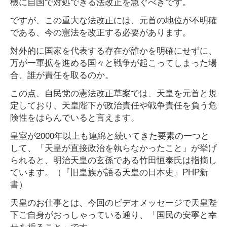
機に自国で対処できる法改正を急ぐべきです。
ですが、この重大な法改正には、元首の地位が不明確
である、今の憲法を改正する必要があります。
対外的に国家を代表する存在が誰かを明確にせずに、
万が一軍拡を進める国々と戦争が起こってしまった場
合、誰が責任を取るのか。
この点、自民党の憲法改正草案では、天皇を元首と規
定しており、天皇陛下が政治責任や戦争責任を負う危
険性をはらんでいると言えます。
皇室が2000年以上も連綿と続いてきた要素の一つと
して、「天皇が直接政治を執らなかったこと」が挙げ
られると、明治天皇の玄孫である竹田恒泰氏は指摘し
ています。（『旧皇族が語る天皇の日本史』PHP新
書）
天皇のお仕事とは、今回のビデオメッセージで天皇陛
下ご自身がおっしゃっている通り、「国民の安寧と幸
せを祈ること」です。