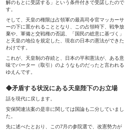
解のもとに受諾する」という条件付きで受諾したので
す。
そして、天皇の権限は占領軍の最高司令官マッカーサ
ーの下に置かれることとなり、この占領時下、戦争放
棄や、軍備と交戦権の否認、「国民の総意に基づく」
と天皇の地位を規定した、現在の日本の憲法ができた
わけです。
これが、天皇制の存続と、日本の平和憲法が、ある意
味でバーター（取引）のようなものだったと言われる
ゆえんです。
◆矛盾する状況にある天皇陛下のお立場
話を現代に戻します。
安保関連法案の是非に関しては国論も二分していまし
た。
先に述べたとおり、この7月の参院選で、改憲勢力が