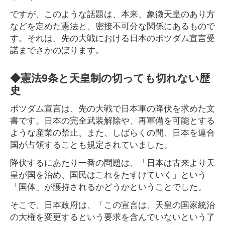
ですが、このような話題は、本来、象徴天皇のあり方
などを定めた憲法と、密接不可分な関係にあるもので
す。それは、先の大戦における日本のポツダム宣言受
諾までさかのぼります。
◆憲法9条と天皇制の切っても切れない歴
史
ポツダム宣言は、先の大戦で日本軍の降伏を求めた文
書です。日本の完全武装解除や、再軍備を可能とする
ような産業の禁止、また、しばらくの間、日本を連合
国が占領することも規定されていました。
降伏するにあたり一番の問題は、「日本は古来より天
皇が国を治め、国民はこれをたすけていく」という
「国体」が護持されるかどうかということでした。
そこで、日本政府は、「この宣言は、天皇の国家統治
の大権を変更するという要求を含んでいないという了