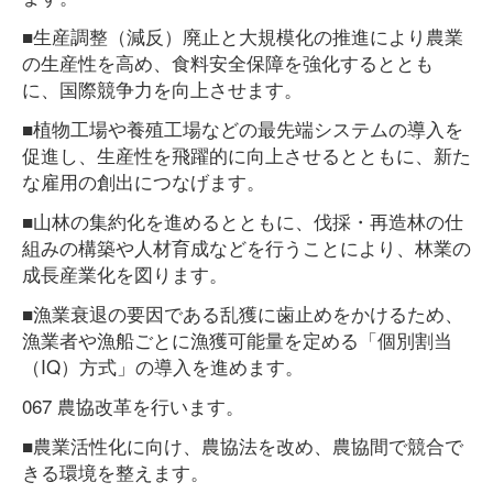
■生産調整（減反）廃止と大規模化の推進により農業
の生産性を高め、食料安全保障を強化するととも
に、国際競争力を向上させます。
■植物工場や養殖工場などの最先端システムの導入を
促進し、生産性を飛躍的に向上させるとともに、新た
な雇用の創出につなげます。
■山林の集約化を進めるとともに、伐採・再造林の仕
組みの構築や人材育成などを行うことにより、林業の
成長産業化を図ります。
■漁業衰退の要因である乱獲に歯止めをかけるため、
漁業者や漁船ごとに漁獲可能量を定める「個別割当
（IQ）方式」の導入を進めます。
067 農協改革を行います。
■農業活性化に向け、農協法を改め、農協間で競合で
きる環境を整えます。