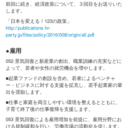
前回に続き、経済政策について、３回目をお送りいた
します。
「日本を変える！123の政策」
http://publications.hr-
party.jp/files/policy/2016/008/origin/all.pdf
●雇用
052 景気回復と新産業の創出、職業訓練の充実などに
よって、若者や女性の就労機会を増やします。
■起業ファンドの創設を含め、若者によるベンチャ
ー・ビジネスに対する支援を拡充し、若手起業家の輩
出を奨励します。
■仕事と家庭を両立しやすい環境を整えるとともに、
子育て終了後の仕事復帰を支援します。
053 景気回復による雇用増加を前提に、雇用分野にお
ける規制緩和を行い、労働市場の流動化を促します。