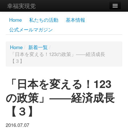
幸福実現党
メンバーズページ
Home
私たちの活動
基本情報
公式メールマガジン
党員
寄付
Home
/
新着一覧
/
「日本を変える！123の政策」――経済成長
お問い合わせ
【３】
幸福の科学グループ
「日本を変える！123
の政策」――経済成長
【３】
2016.07.07