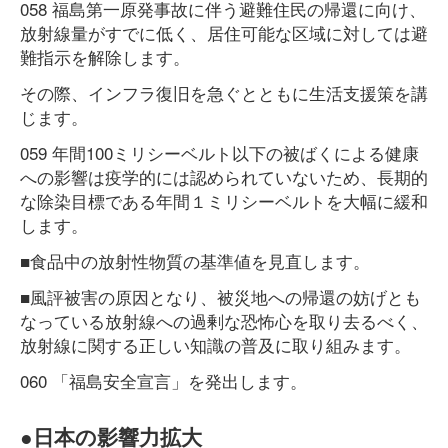
058 福島第一原発事故に伴う避難住民の帰還に向け、
放射線量がすでに低く、居住可能な区域に対しては避
難指示を解除します。
その際、インフラ復旧を急ぐとともに生活支援策を講
じます。
059 年間100ミリシーベルト以下の被ばくによる健康
への影響は疫学的には認められていないため、長期的
な除染目標である年間１ミリシーベルトを大幅に緩和
します。
■食品中の放射性物質の基準値を見直します。
■風評被害の原因となり、被災地への帰還の妨げとも
なっている放射線への過剰な恐怖心を取り去るべく、
放射線に関する正しい知識の普及に取り組みます。
060 「福島安全宣言」を発出します。
●日本の影響力拡大