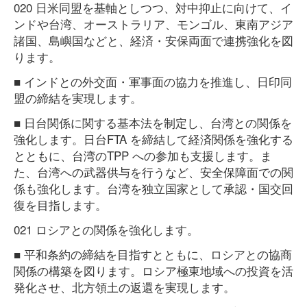
020 日米同盟を基軸としつつ、対中抑止に向けて、イ
ンドや台湾、オーストラリア、モンゴル、東南アジア
諸国、島嶼国などと、経済・安保両面で連携強化を図
ります。
■ インドとの外交面・軍事面の協力を推進し、日印同
盟の締結を実現します。
■ 日台関係に関する基本法を制定し、台湾との関係を
強化します。日台FTA を締結して経済関係を強化する
とともに、台湾のTPP への参加も支援します。ま
た、台湾への武器供与を行うなど、安全保障面での関
係も強化します。台湾を独立国家として承認・国交回
復を目指します。
021 ロシアとの関係を強化します。
■ 平和条約の締結を目指すとともに、ロシアとの協商
関係の構築を図ります。ロシア極東地域への投資を活
発化させ、北方領土の返還を実現します。