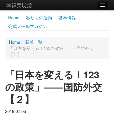
幸福実現党
メンバーズページ
Home
私たちの活動
基本情報
公式メールマガジン
党員
寄付
Home
/
新着一覧
/
「日本を変える！123の政策」――国防外交
お問い合わせ
【２】
幸福の科学グループ
「日本を変える！123
の政策」――国防外交
【２】
2016.07.05