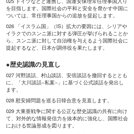
025 ドイツなどと連携し、国連安保理常任理事国入り
を目指します。国際社会の平和と安全を脅かす中国に
ついては、常任理事国からの追放を提起します。
026 「イスラム国」（IS）拡大の要因には、シリアや
イラクでのスンニ派に対する弾圧が挙げられることか
ら、スンニ派に対して自治権を与えるよう国際社会に
提起するなど、日本が調停役を果たします。
●歴史認識の見直し
027 河野談話、村山談話、安倍談話を撤回するととも
に、「大川談話−私案−」に基づく公式談話を発出し
ます。
028 慰安婦問題を巡る日韓合意を見直します。
029 大東亜戦争に関する公正な歴史認識の共有に向け
て、対外的な情報発信力を抜本的に強化し、国際社会
における世論形成を図ります。