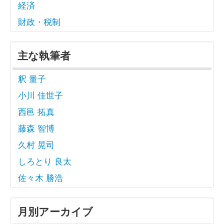
経済
財政・税制
主な執筆者
釈 量子
小川 佳世子
西邑 拓真
藤森 智博
久村 晃司
しろとり 良太
佐々木 勝浩
月別アーカイブ