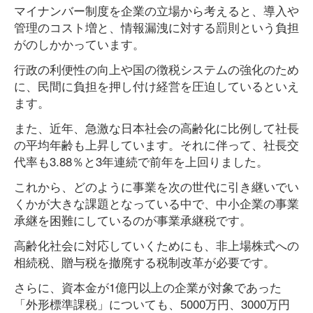
マイナンバー制度を企業の立場から考えると、導入や
管理のコスト増と、情報漏洩に対する罰則という負担
がのしかかっています。
行政の利便性の向上や国の徴税システムの強化のため
に、民間に負担を押し付け経営を圧迫しているといえ
ます。
また、近年、急激な日本社会の高齢化に比例して社長
の平均年齢も上昇しています。それに伴って、社長交
代率も3.88％と3年連続で前年を上回りました。
これから、どのように事業を次の世代に引き継いでい
くかが大きな課題となっている中で、中小企業の事業
承継を困難にしているのが事業承継税です。
高齢化社会に対応していくためにも、非上場株式への
相続税、贈与税を撤廃する税制改革が必要です。
さらに、資本金が1億円以上の企業が対象であった
「外形標準課税」についても、5000万円、3000万円