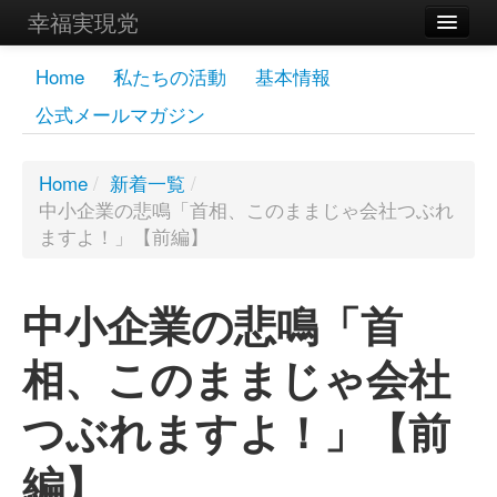
幸福実現党
メンバーズページ
Home
私たちの活動
基本情報
公式メールマガジン
党員
寄付
Home
/
新着一覧
/
中小企業の悲鳴「首相、このままじゃ会社つぶれ
お問い合わせ
ますよ！」【前編】
幸福の科学グループ
中小企業の悲鳴「首
相、このままじゃ会社
つぶれますよ！」【前
編】