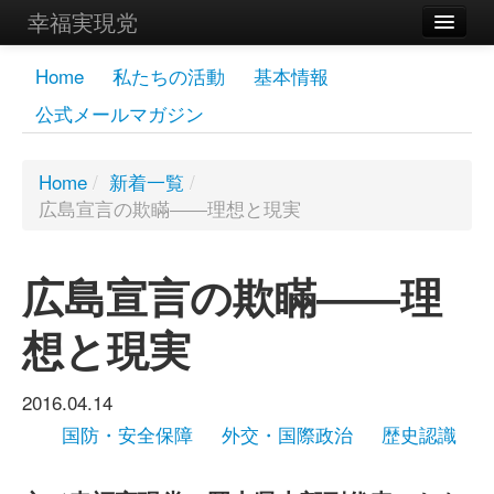
幸福実現党
メンバーズページ
Home
私たちの活動
基本情報
公式メールマガジン
党員
寄付
Home
/
新着一覧
/
広島宣言の欺瞞――理想と現実
お問い合わせ
幸福の科学グループ
広島宣言の欺瞞――理
想と現実
2016.04.14
国防・安全保障
外交・国際政治
歴史認識