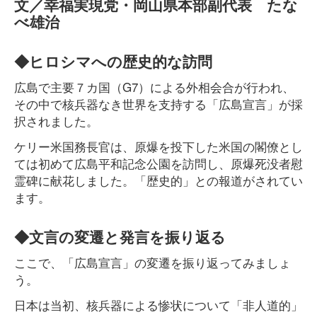
文／幸福実現党・岡山県本部副代表 たな
べ雄治
◆ヒロシマへの歴史的な訪問
広島で主要７カ国（G7）による外相会合が行われ、
その中で核兵器なき世界を支持する「広島宣言」が採
択されました。
ケリー米国務長官は、原爆を投下した米国の閣僚とし
ては初めて広島平和記念公園を訪問し、原爆死没者慰
霊碑に献花しました。「歴史的」との報道がされてい
ます。
◆文言の変遷と発言を振り返る
ここで、「広島宣言」の変遷を振り返ってみましょ
う。
日本は当初、核兵器による惨状について「非人道的」