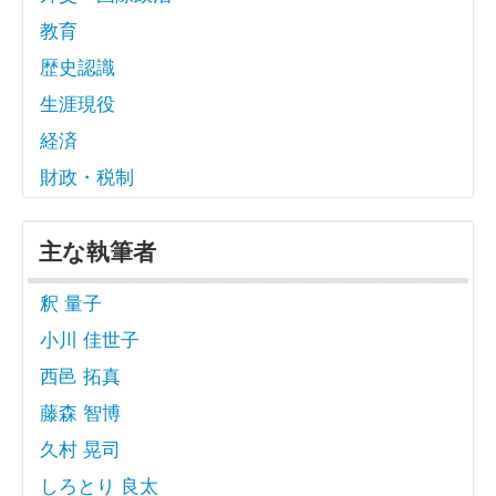
教育
歴史認識
生涯現役
経済
財政・税制
主な執筆者
釈 量子
小川 佳世子
西邑 拓真
藤森 智博
久村 晃司
しろとり 良太