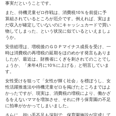
事実だということです。
また、待機児童ゼロ作戦は、消費税10％を前提に予
算組されているところが厄介です。例えれば、実はま
だ収入が確定していないのにキャッシュカードで買い
物してしまった、という状況に似ているといえましょ
うか。
安倍総理は、増税後のＧＤＰマイナス成長を受け、一
時は消費税の再増税の延期をほのめかす発言もありま
したが、最近は、財務省にくぎを刺されてのことでし
ょうか、「来年4月に10％に上げる」と明言していま
す。
女性受けを狙って「女性が輝く社会」を標ぼうし、女
性活躍推進法や待機児童ゼロを掲げたところまではよ
かったですが、現実は、消費税の増税により、働かざ
るをえないママを増加させ、それに伴う保育園の不足
に拍車がかかってしまいました。
さらに、担い手不足も深刻で、保育園施設が完成して