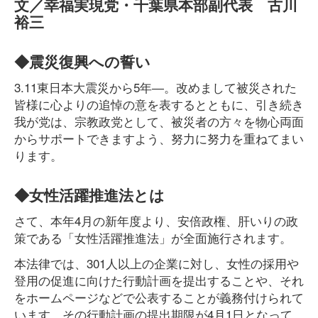
文／幸福実現党・千葉県本部副代表 古川
裕三
◆震災復興への誓い
3.11東日本大震災から5年―。改めまして被災された
皆様に心よりの追悼の意を表するとともに、引き続き
我が党は、宗教政党として、被災者の方々を物心両面
からサポートできますよう、努力に努力を重ねてまい
ります。
◆女性活躍推進法とは
さて、本年4月の新年度より、安倍政権、肝いりの政
策である「女性活躍推進法」が全面施行されます。
本法律では、301人以上の企業に対し、女性の採用や
登用の促進に向けた行動計画を提出することや、それ
をホームページなどで公表することが義務付けられて
います。その行動計画の提出期限が4月1日となって