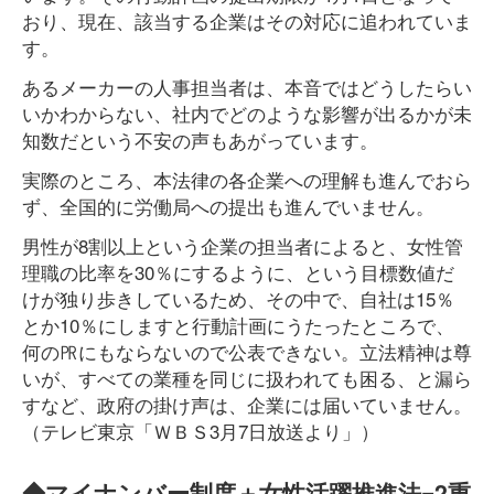
おり、現在、該当する企業はその対応に追われていま
す。
あるメーカーの人事担当者は、本音ではどうしたらい
いかわからない、社内でどのような影響が出るかが未
知数だという不安の声もあがっています。
実際のところ、本法律の各企業への理解も進んでおら
ず、全国的に労働局への提出も進んでいません。
男性が8割以上という企業の担当者によると、女性管
理職の比率を30％にするように、という目標数値だ
けが独り歩きしているため、その中で、自社は15％
とか10％にしますと行動計画にうたったところで、
何の㏚にもならないので公表できない。立法精神は尊
いが、すべての業種を同じに扱われても困る、と漏ら
すなど、政府の掛け声は、企業には届いていません。
（テレビ東京「ＷＢＳ3月7日放送より」）
◆マイナンバー制度＋女性活躍推進法=2重