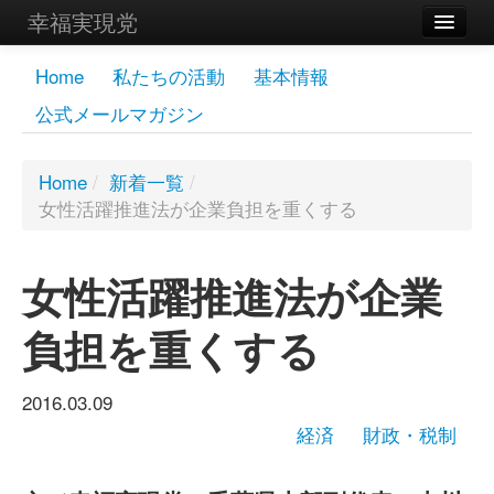
幸福実現党
メンバーズページ
Home
私たちの活動
基本情報
公式メールマガジン
党員
寄付
Home
/
新着一覧
/
女性活躍推進法が企業負担を重くする
お問い合わせ
幸福の科学グループ
女性活躍推進法が企業
負担を重くする
2016.03.09
経済
財政・税制