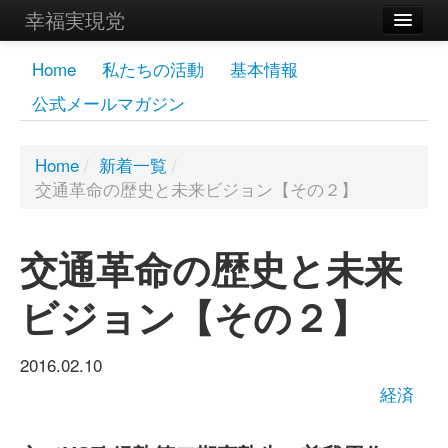
幸福実現党
メンバーズページ
Home
私たちの活動
基本情報
公式メールマガジン
党員
寄付
Home
/
新着一覧
/
交通革命の歴史と未来ビジョン【その２】
お問い合わせ
幸福の科学グループ
交通革命の歴史と未来
ビジョン【その２】
2016.02.10
経済