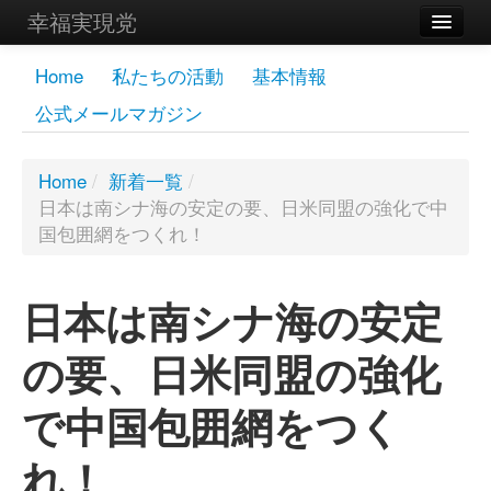
幸福実現党
メンバーズページ
Home
私たちの活動
基本情報
公式メールマガジン
党員
寄付
Home
/
新着一覧
/
日本は南シナ海の安定の要、日米同盟の強化で中
お問い合わせ
国包囲網をつくれ！
幸福の科学グループ
日本は南シナ海の安定
の要、日米同盟の強化
で中国包囲網をつく
れ！