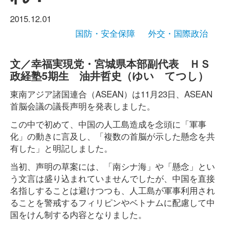
2015.12.01
国防・安全保障
外交・国際政治
文／幸福実現党・宮城県本部副代表 ＨＳ
政経塾5期生 油井哲史（ゆい てつし）
東南アジア諸国連合（ASEAN）は11月23日、ASEAN
首脳会議の議長声明を発表しました。
この中で初めて、中国の人工島造成を念頭に「軍事
化」の動きに言及し、「複数の首脳が示した懸念を共
有した」と明記しました。
当初、声明の草案には、「南シナ海」や「懸念」とい
う文言は盛り込まれていませんでしたが、中国を直接
名指しすることは避けつつも、人工島が軍事利用され
ることを警戒するフィリピンやベトナムに配慮して中
国をけん制する内容となりました。