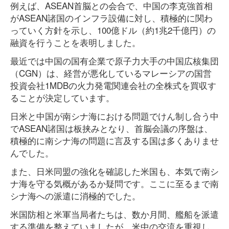
例えば、ASEAN首脳との会合で、中国の李克強首相
がASEAN諸国のインフラ設備に対し、積極的に関わ
っていく方針を示し、100億ドル（約1兆2千億円）の
融資を行うことを表明しました。
最近では中国の国有企業で原子力大手の中国広核集団
（CGN）は、経営が悪化しているマレーシアの国営
投資会社1MDBの火力発電関連会社の全株式を買収す
ることが決定しています。
日米と中国が南シナ海における問題でけん制し合う中
でASEAN諸国は板挟みとなり、首脳会議の序盤は、
積極的に南シナ海の問題に言及する国は多くありませ
んでした。
また、日米同盟の強化を確認した米国も、本気で南シ
ナ海を守る気概があるか疑問です。ここに至るまで南
シナ海への派遣に消極的でした。
米国防相と米軍当局者たちは、数か月間、艦船を派遣
する準備を整えていましたが、米中の交流を重視し、