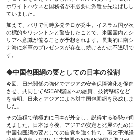
ホワイトハウスと国務省が不必要に派遣を先延ばしし
ていました。
加えて、パリで同時多発テロが発生。イスラム国が次
の標的をワシントンと警告したことで、米国国内とシ
リアへ意識が偏ることが予想されます。長期的に南シ
ナ海に米軍のプレゼンスが存在し続けるかは不透明で
す。
◆中国包囲網の要としての日本の役割
今回、日米関係の強化でアジアの安全保障強化を促進
させ、共同してASEAN諸国への融資、技術移転など
を表明。日米とアジアによる対中国包囲網を形成しま
した。
その過程で積極的に日本が外交し、説得する姿勢が伺
えました。日本は今後、アジアの安定と発展のために
中国包囲網の要としての自覚を強く持ち、環太平洋経
済連携協定（TPP）に未加盟のASEAN諸国を取り組