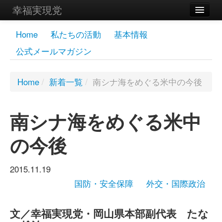
幸福実現党
メンバーズページ
Home
私たちの活動
基本情報
公式メールマガジン
党員
寄付
Home
/
新着一覧
/
南シナ海をめぐる米中の今後
お問い合わせ
南シナ海をめぐる米中
幸福の科学グループ
の今後
2015.11.19
国防・安全保障
外交・国際政治
文／幸福実現党・岡山県本部副代表 たな