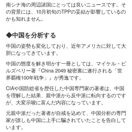
南シナ海の周辺諸国にとっては良いニュースです。そ
の背景には、10月初旬のTPPの妥結が影響しているの
かも知れません。
◆中国を分析する
中国の姿勢も変化しており、近年アメリカに対して大
胆になってきています。
中国の態度を解き明かす一冊としては、マイケル・ピ
ルズベリー著『China 2049 秘密裏に遂行される「世
界覇権100年戦争」』が秀逸です。
CIAや国防総省を歴任した中国専門家の著者は、中国
を理解した結果、親中派から反中派に転向するのです
が、大変示唆に富んだ内容になっています。
元親中派だった著者が自戒を込めて、中国分析の専門
家が誰しも中国に上手に騙されていたことを告白して
います。