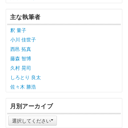
主な執筆者
釈 量子
小川 佳世子
西邑 拓真
藤森 智博
久村 晃司
しろとり 良太
佐々木 勝浩
月別アーカイブ
選択してください