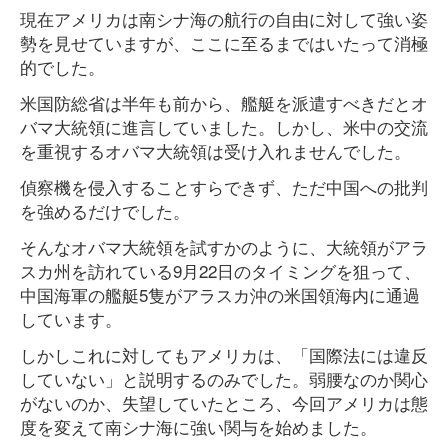
現在アメリカは南シナ海の航行の自由に対して強い姿
勢を見せていますが、ここに至るまではいたって消極
的でした。
米国防総省は半年も前から、艦艇を派遣すべきだとオ
バマ大統領に進言していました。しかし、米中の交流
を重視するオバマ大統領は受け入れませんでした。
偵察機を侵入することすらできず、ただ中国への批判
を強めるだけでした。
そんなオバマ大統領を試すかのように、大統領がアラ
スカ州を訪れている9月22日のタイミングを狙って、
中国海軍の艦艇5隻がアラスカ沖の米国領海内に通過
しています。
しかしこれに対してもアメリカは、「国際法には違反
していない」と説明するのみでした。弱腰なのか関心
がないのか、失望していたところ、今回アメリカは態
度を変えて南シナ海に強い関与を始めました。