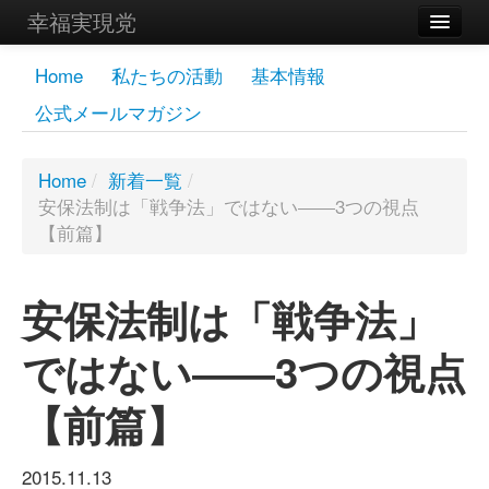
幸福実現党
メンバーズページ
Home
私たちの活動
基本情報
公式メールマガジン
党員
寄付
Home
/
新着一覧
/
安保法制は「戦争法」ではない――3つの視点
お問い合わせ
【前篇】
幸福の科学グループ
安保法制は「戦争法」
ではない――3つの視点
【前篇】
2015.11.13