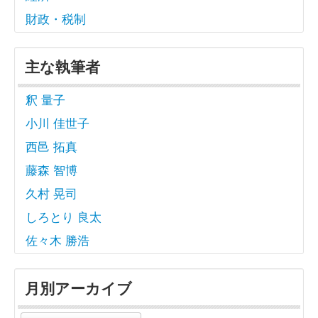
財政・税制
主な執筆者
釈 量子
小川 佳世子
西邑 拓真
藤森 智博
久村 晃司
しろとり 良太
佐々木 勝浩
月別アーカイブ