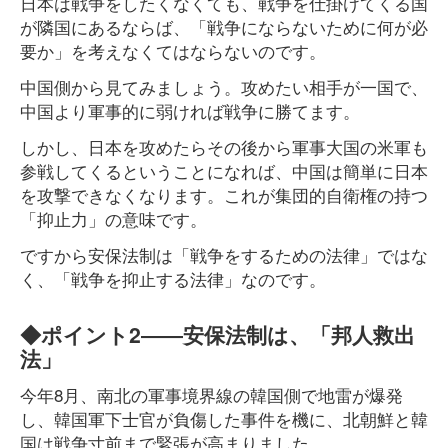
日本は戦争をしたくなくても、戦争を仕掛けてくる国
が隣国にあるならば、「戦争にならないために何が必
要か」を考えなくてはならないのです。
中国側から見てみましょう。攻めたい相手が一国で、
中国より軍事的に弱ければ戦争に勝てます。
しかし、日本を攻めたらその後から軍事大国の米軍も
参戦してくるということになれば、中国は簡単に日本
を攻撃できなくなります。これが集団的自衛権の持つ
「抑止力」の意味です。
ですから安保法制は「戦争をするための法律」ではな
く、「戦争を抑止する法律」なのです。
◆ポイント2――安保法制は、「邦人救出
法」
今年8月、南北の軍事境界線の韓国側で地雷が爆発
し、韓国軍下士官が負傷した事件を機に、北朝鮮と韓
国は戦争寸前まで緊張が高まりました。