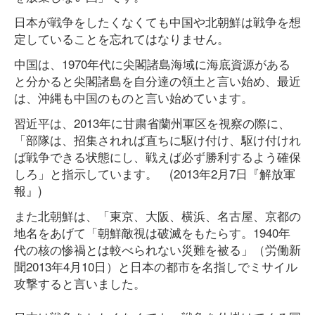
日本が戦争をしたくなくても中国や北朝鮮は戦争を想
定していることを忘れてはなりません。
中国は、1970年代に尖閣諸島海域に海底資源がある
と分かると尖閣諸島を自分達の領土と言い始め、最近
は、沖縄も中国のものと言い始めています。
習近平は、2013年に甘粛省蘭州軍区を視察の際に、
「部隊は、招集されれば直ちに駆け付け、駆け付けれ
ば戦争できる状態にし、戦えば必ず勝利するよう確保
しろ」と指示しています。 (2013年2月7日『解放軍
報』)
また北朝鮮は、「東京、大阪、横浜、名古屋、京都の
地名をあげて「朝鮮敵視は破滅をもたらす。1940年
代の核の惨禍とは較べられない災難を被る」（労働新
聞2013年4月10日）と日本の都市を名指しでミサイル
攻撃すると言いました。