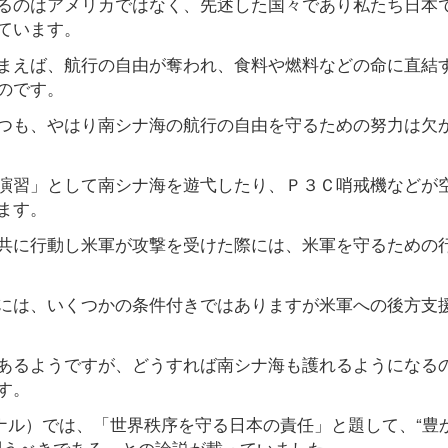
るのはアメリカではなく、先述した国々であり私たち日本
ています。
まえば、航行の自由が奪われ、食料や燃料などの命に直結
のです。
つも、やはり南シナ海の航行の自由を守るための努力は欠
演習」として南シナ海を遊弋したり、Ｐ３Ｃ哨戒機などが
ます。
共に行動し米軍が攻撃を受けた際には、米軍を守るための
には、いくつかの条件付きではありますが米軍への後方支
あるようですが、どうすれば南シナ海も護れるようになる
す。
ーナル）では、「世界秩序を守る日本の責任」と題して、“豊
問うべきである、との論説が載っていました。