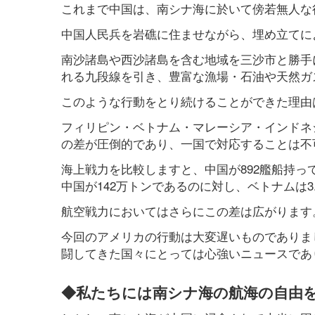
これまで中国は、南シナ海に於いて傍若無人な
中国人民兵を岩礁に住ませながら、埋め立てに
南沙諸島や西沙諸島を含む地域を三沙市と勝手
れる九段線を引き、豊富な漁場・石油や天然ガ
このような行動をとり続けることができた理由
フィリピン・ベトナム・マレーシア・インドネ
の差が圧倒的であり、一国で対応することは不
海上戦力を比較しますと、中国が892艦船持っ
中国が142万トンであるのに対し、ベトナムは3
航空戦力においてはさらにこの差は広がります
今回のアメリカの行動は大変遅いものでありま
闘してきた国々にとっては心強いニュースであ
◆私たちには南シナ海の航海の自由