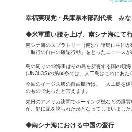
幸福実現党・兵庫県本部副代表 みな
◆米軍重い腰を上げ、南シナ海にて
南シナ海のスプラトリー（南沙）諸島に中国が建
「航行の自由の確認行動」をとったニュースが
島の周りの12海里はその島を所有する国の領
(UNCLOS)の第60条では、人工島はこれにあ
今回のイージス艦の自由航行は、「人工島を建
のものであったと言えます。
先日のアメリカ訪問でボーイング機などの爆買
が、顔に泥を塗られた形となってしまいました
◆南シナ海における中国の蛮行