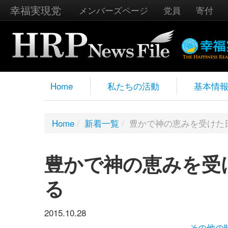
幸福実現党
メンバーズページ
党員
寄付
Home
私たちの活動
基本情
Home
/
新着一覧
/
豊かで神の恵みを受けた
豊かで神の恵みを受
る
2015.10.28
その他の