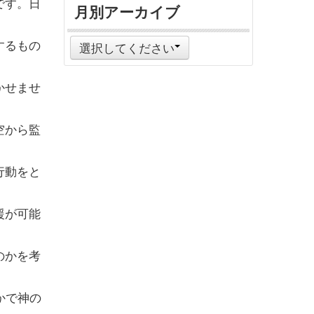
です。日
月別アーカイブ
するもの
選択してください
かせませ
空から監
行動をと
援が可能
のかを考
かで神の