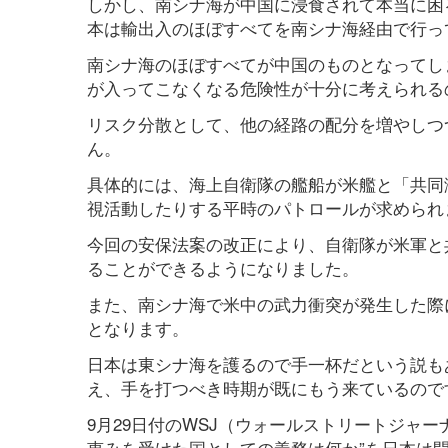
しかし、南シナ海が中国に浸食されて本当に困
本は輸出入のほぼすべてを南シナ海経由で行っ
南シナ海のほぼすべてが中国のものとなってし
が入ってこなくなる危険性が十分に考えられる
リスク分散として、他の経路の配分を増やしつ
ん。
具体的には、海上自衛隊の艦船が米艦と「共同
視活動したりする平時のパトロールが求められ
今回の安保法案の改正により、自衛隊が米軍と
ることができるようになりました。
また、南シナ海で米中の武力衝突が発生した際
となります。
日本は東シナ海を護るので手一杯だという説も
え、手を打つべき時期が既にもう来ているので
9月29日付のWSJ（ウォールストリートジャ
恵みを受けた国としての義務は何か”を日本は