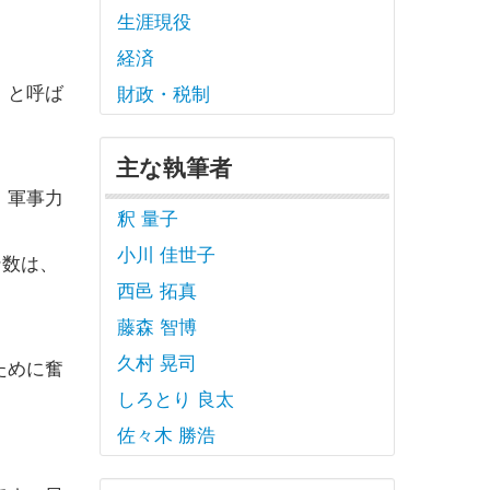
生涯現役
経済
」と呼ば
財政・税制
主な執筆者
、軍事力
釈 量子
小川 佳世子
ン数は、
西邑 拓真
藤森 智博
久村 晃司
ために奮
しろとり 良太
佐々木 勝浩