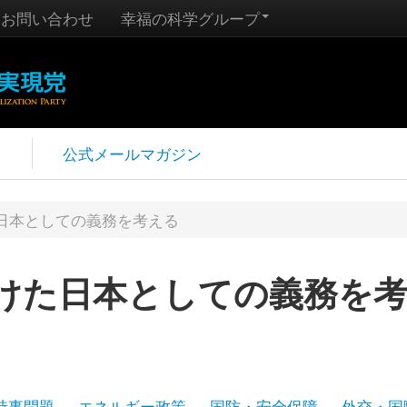
お問い合わせ
幸福の科学グループ
報
公式メールマガジン
日本としての義務を考える
けた日本としての義務を
時事問題
エネルギー政策
国防・安全保障
外交・国