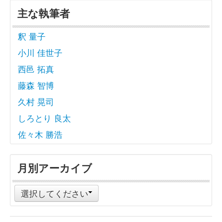
主な執筆者
釈 量子
小川 佳世子
西邑 拓真
藤森 智博
久村 晃司
しろとり 良太
佐々木 勝浩
月別アーカイブ
選択してください