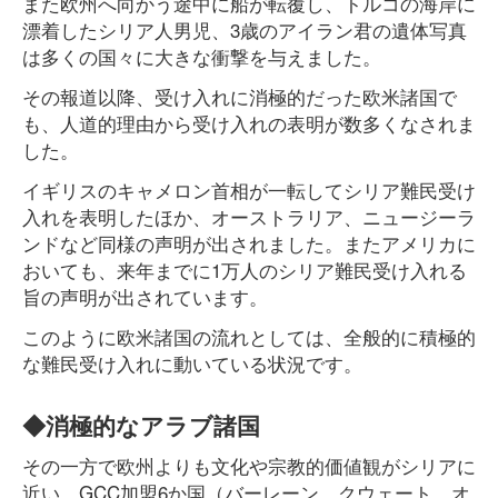
また欧州へ向かう途中に船が転覆し、トルコの海岸に
漂着したシリア人男児、3歳のアイラン君の遺体写真
は多くの国々に大きな衝撃を与えました。
その報道以降、受け入れに消極的だった欧米諸国で
も、人道的理由から受け入れの表明が数多くなされま
した。
イギリスのキャメロン首相が一転してシリア難民受け
入れを表明したほか、オーストラリア、ニュージーラ
ンドなど同様の声明が出されました。またアメリカに
おいても、来年までに1万人のシリア難民受け入れる
旨の声明が出されています。
このように欧米諸国の流れとしては、全般的に積極的
な難民受け入れに動いている状況です。
◆消極的なアラブ諸国
その一方で欧州よりも文化や宗教的価値観がシリアに
近い、GCC加盟6か国（バーレーン、クウェート、オ