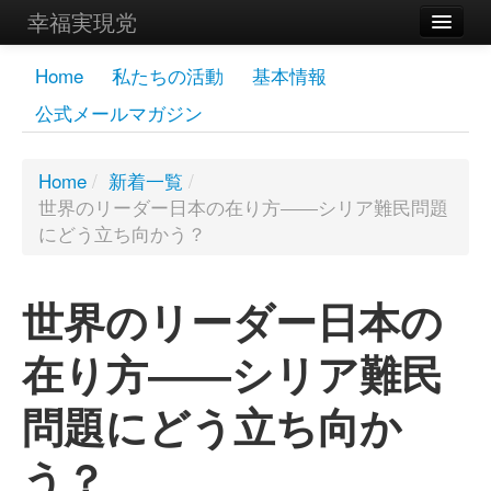
幸福実現党
メンバーズページ
Home
私たちの活動
基本情報
公式メールマガジン
党員
寄付
Home
/
新着一覧
/
世界のリーダー日本の在り方――シリア難民問題
お問い合わせ
にどう立ち向かう？
幸福の科学グループ
世界のリーダー日本の
在り方――シリア難民
問題にどう立ち向か
う？