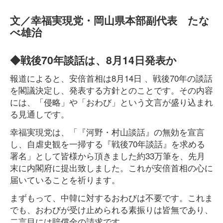
文／幸福実現党・岡山県本部副代表 たな
べ雄治
◆戦後70年談話は、8月14日発表か
報道によると、安倍首相は8月14日 、戦後70年の談話
を閣議決定し、発表する方針とのことです。その内容
には、「侵略」や「おわび」という文言が盛り込まれ
る見通しです。
幸福実現党は、「『河野・村山談話』の無効を宣言
し、自虐史観を一掃する『戦後70年談話』を求める
署名」として皆様から頂きました約33万筆を、先月
末に内閣府に提出致しました。これが安倍首相の心に
届いていることを祈ります。
まずもって、中韓に対するおわびは不要です。これま
でも、おわびが受け止められる素振りは皆無であり、
二言目には賠償金の請求です。