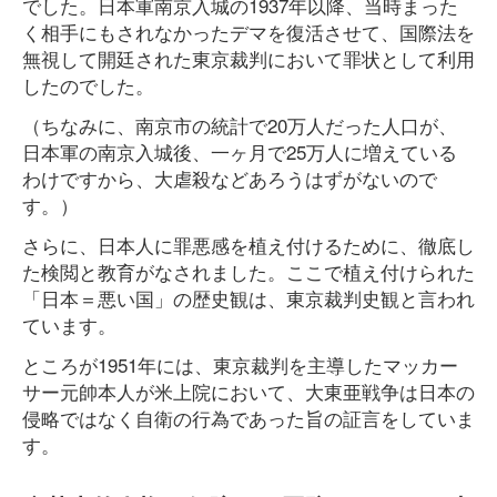
でした。日本軍南京入城の1937年以降、当時まった
く相手にもされなかったデマを復活させて、国際法を
無視して開廷された東京裁判において罪状として利用
したのでした。
（ちなみに、南京市の統計で20万人だった人口が、
日本軍の南京入城後、一ヶ月で25万人に増えている
わけですから、大虐殺などあろうはずがないので
す。）
さらに、日本人に罪悪感を植え付けるために、徹底し
た検閲と教育がなされました。ここで植え付けられた
「日本＝悪い国」の歴史観は、東京裁判史観と言われ
ています。
ところが1951年には、東京裁判を主導したマッカー
サー元帥本人が米上院において、大東亜戦争は日本の
侵略ではなく自衛の行為であった旨の証言をしていま
す。