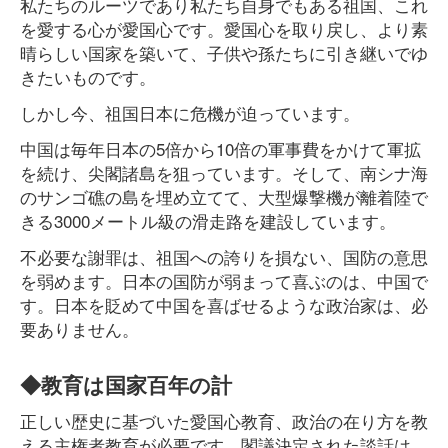
私たちのルーツであり私たち自身でもある祖国、これ
を愛する心が愛国心です。愛国心を取り戻し、より素
晴らしい国家を築いて、子供や孫たちに引き継いでゆ
きたいものです。
しかし今、祖国日本に危機が迫っています。
中国は毎年日本の5倍から10倍の軍事費をかけて軍拡
を続け、尖閣諸島を狙っています。そして、南シナ海
のサンゴ礁の島を埋め立てて、大型爆撃機が離着陸で
きる3000メートル級の滑走路を建設しています。
不必要な謝罪は、祖国への誇りを損ない、国防の意思
を弱めます。日本の国防が弱まって喜ぶのは、中国で
す。日本を貶めて中国を喜ばせるような政治家は、必
要ありません。
◆教育は国家百年の計
正しい歴史に基づいた愛国心教育、政治の在り方を教
える主権者教育が必要です。閣議決定された談話は、