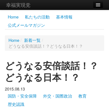
幸福実現党
メンバーズページ
Home
私たちの活動
基本情報
公式メールマガジン
党員
寄付
Home
/
新着一覧
/
どうなる安倍談話！？どうなる日本！？
お問い合わせ
幸福の科学グループ
どうなる安倍談話！？
どうなる日本！？
2015.08.13
国防・安全保障
外交・国際政治
教育
歴史認識