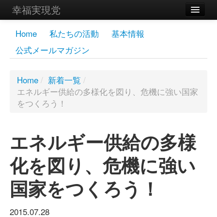
幸福実現党
メンバーズページ
Home
私たちの活動
基本情報
公式メールマガジン
党員
寄付
Home
/
新着一覧
/
エネルギー供給の多様化を図り、危機に強い国家
お問い合わせ
をつくろう！
幸福の科学グループ
エネルギー供給の多様
化を図り、危機に強い
国家をつくろう！
2015.07.28