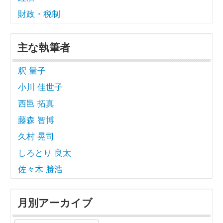
財政・税制
主な執筆者
釈 量子
小川 佳世子
西邑 拓真
藤森 智博
久村 晃司
しろとり 良太
佐々木 勝浩
月別アーカイブ