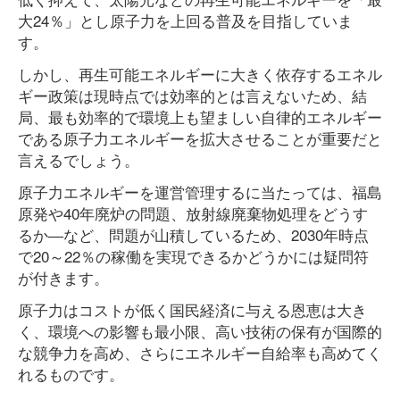
大24％」とし原子力を上回る普及を目指していま
す。
しかし、再生可能エネルギーに大きく依存するエネル
ギー政策は現時点では効率的とは言えないため、結
局、最も効率的で環境上も望ましい自律的エネルギー
である原子力エネルギーを拡大させることが重要だと
言えるでしょう。
原子力エネルギーを運営管理するに当たっては、福島
原発や40年廃炉の問題、放射線廃棄物処理をどうす
るか―など、問題が山積しているため、2030年時点
で20～22％の稼働を実現できるかどうかには疑問符
が付きます。
原子力はコストが低く国民経済に与える恩恵は大き
く、環境への影響も最小限、高い技術の保有が国際的
な競争力を高め、さらにエネルギー自給率も高めてく
れるものです。