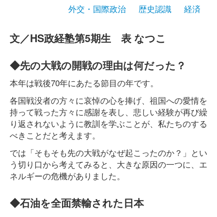
外交・国際政治
歴史認識
経済
文／HS政経塾第5期生 表 なつこ
◆先の大戦の開戦の理由は何だった？
本年は戦後70年にあたる節目の年です。
各国戦没者の方々に哀悼の心を捧げ、祖国への愛情を
持って戦った方々に感謝を表し、悲しい経験が再び繰
り返されないように教訓を学ぶことが、私たちのする
べきことだと考えます。
では「そもそも先の大戦がなぜ起こったのか？」とい
う切り口から考えてみると、大きな原因の一つに、エ
ネルギーの危機がありました。
◆石油を全面禁輸された日本