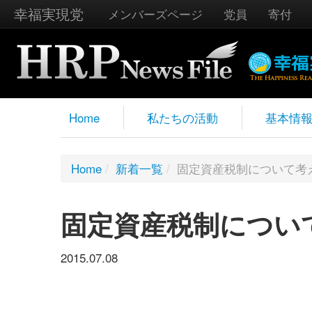
幸福実現党
メンバーズページ
党員
寄付
Home
私たちの活動
基本情
Home
/
新着一覧
/
固定資産税制について考
固定資産税制につい
2015.07.08