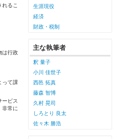
されるこ
生涯現役
経済
財政・税制
主な執筆者
物は行政
釈 量子
小川 佳世子
よって課
西邑 拓真
藤森 智博
サービス
久村 晃司
、非常に
しろとり 良太
佐々木 勝浩