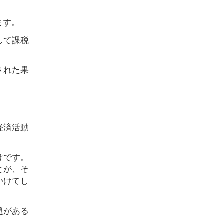
ます。
して課税
された果
経済活動
けです。
とが、そ
かけてし
題がある