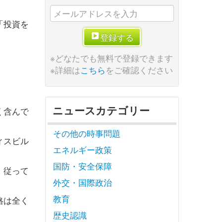
「投資を
登録する
※どなたでも無料で登録できます
※詳細は
こちら
をご確認ください
ニュースカテゴリー
く含んで
その他の時事問題
ィスビル
エネルギー政策
国防・安全保障
、従って
外交・国際政治
教育
格は全く
歴史認識