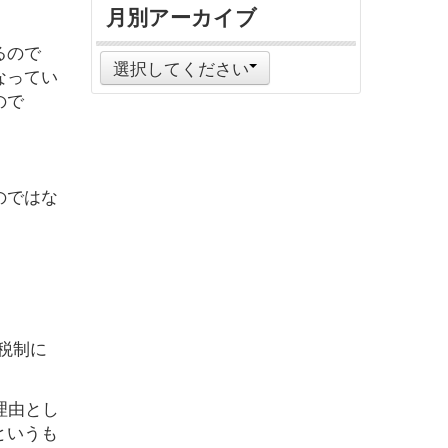
月別アーカイブ
るので
選択してください
なってい
ので
のではな
税制に
理由とし
というも