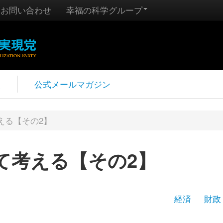
お問い合わせ
幸福の科学グループ
報
公式メールマガジン
える【その2】
て考える【その2】
経済
財政