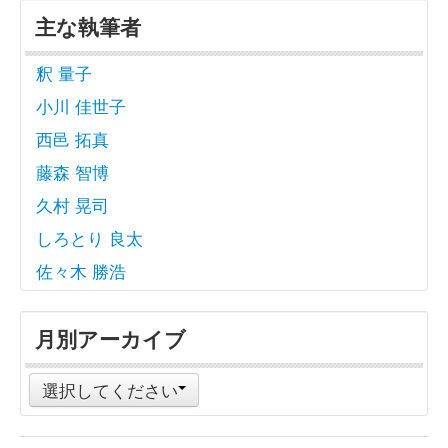
主な執筆者
釈 量子
小川 佳世子
西邑 拓真
藤森 智博
久村 晃司
しろとり 良太
佐々木 勝浩
月別アーカイブ
選択してください