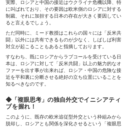
実際、ロシアと中国の接近はウクライナ危機以降、特
に叫ばれており、その要因は欧米側のロシアに対する
制裁、それに加担する日本の存在が大きく要因してい
ると言えるでしょう。
ただ同時に、ミード教授はこれらの国々には「反米共
闘」以外には共有できるものが少なく、しばしば利害
対立が起こることもあると指摘しております。
すなわち、既にロシアからラブコールを受けている日
本は、ロシアに対して「反米共闘」以上の魅力的なオ
ファーを出す事が出来れば、ロシア・中国の危険な接
近を平和裏に分断させる絶好の立ち位置にいることを
知るべきなのです。
◆「複眼思考」の独自外交でイニシアティ
ブを握れ！
このように、既存の欧米追従型外交という枠組みから
脱却し、ロシアとも関係を深化させるという「複眼思