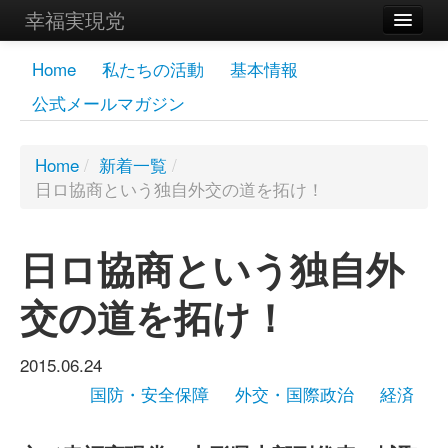
幸福実現党
メンバーズページ
Home
私たちの活動
基本情報
公式メールマガジン
党員
寄付
Home
/
新着一覧
/
日ロ協商という独自外交の道を拓け！
お問い合わせ
幸福の科学グループ
日ロ協商という独自外
交の道を拓け！
2015.06.24
国防・安全保障
外交・国際政治
経済