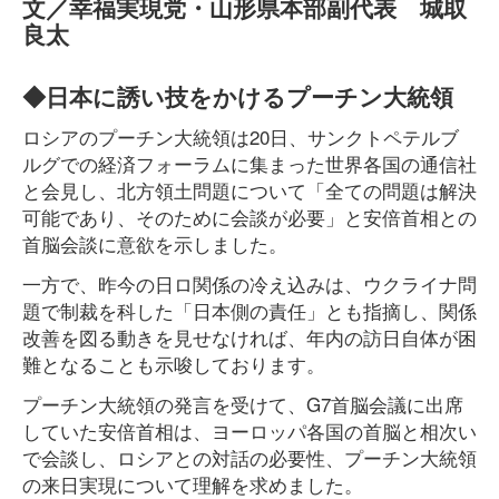
文／幸福実現党・山形県本部副代表 城取
良太
◆日本に誘い技をかけるプーチン大統領
ロシアのプーチン大統領は20日、サンクトペテルブ
ルグでの経済フォーラムに集まった世界各国の通信社
と会見し、北方領土問題について「全ての問題は解決
可能であり、そのために会談が必要」と安倍首相との
首脳会談に意欲を示しました。
一方で、昨今の日ロ関係の冷え込みは、ウクライナ問
題で制裁を科した「日本側の責任」とも指摘し、関係
改善を図る動きを見せなければ、年内の訪日自体が困
難となることも示唆しております。
プーチン大統領の発言を受けて、G7首脳会議に出席
していた安倍首相は、ヨーロッパ各国の首脳と相次い
で会談し、ロシアとの対話の必要性、プーチン大統領
の来日実現について理解を求めました。