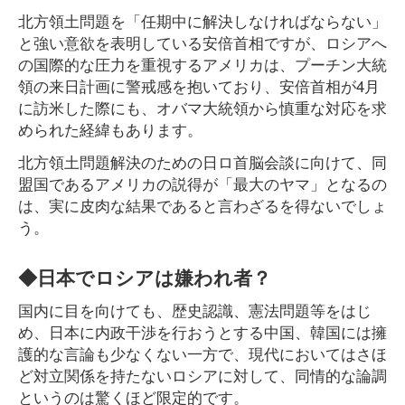
北方領土問題を「任期中に解決しなければならない」
と強い意欲を表明している安倍首相ですが、ロシアへ
の国際的な圧力を重視するアメリカは、プーチン大統
領の来日計画に警戒感を抱いており、安倍首相が4月
に訪米した際にも、オバマ大統領から慎重な対応を求
められた経緯もあります。
北方領土問題解決のための日ロ首脳会談に向けて、同
盟国であるアメリカの説得が「最大のヤマ」となるの
は、実に皮肉な結果であると言わざるを得ないでしょ
う。
◆日本でロシアは嫌われ者？
国内に目を向けても、歴史認識、憲法問題等をはじ
め、日本に内政干渉を行おうとする中国、韓国には擁
護的な言論も少なくない一方で、現代においてはさほ
ど対立関係を持たないロシアに対して、同情的な論調
というのは驚くほど限定的です。