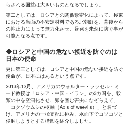
らされる国益は大きいものとなるでしょう。
第二としては、ロシアとの関係緊密化によって、極東
における当面の不安定材料である北朝鮮を、背後から
の抑止力によって無力化させ、暴発を未然に防ぐ事が
可能となる点です。
◆ロシアと中国の危ない接近を防ぐのは
日本の使命
更に第三としては、ロシアと中国の危ない接近を防ぐ
使命が、日本にはあるという点です。
2013年12月、アメリカのウォルター・ラッセル・ミ
ード教授は「ロシア・中国・イラン」の3カ国を、穀
類の中を空洞化させ、卵を産む害虫になぞらえて、
「コクゾウムシの枢軸（Axis of weevils）」と名づ
け、アメリカの一極支配に挑み、水面下でコソコソと
侵蝕しようとする構図を紹介しました。