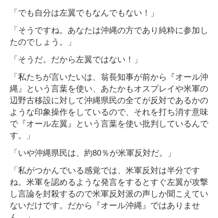
「でも自分は左翼でもなんでもない！」
「そうですね。あなたは沖縄の方であり純粋に参加し
たのでしょう。」
「そうだ。だから左翼ではない！」
「私たちが言いたいは、翁長知事が前から『オール沖
縄』という言葉を使い、あたかもオスプレイや米軍の
辺野古移設に対して沖縄県民の全てが反対であるかの
ような印象操作をしているので、それを打ち消す意味
で『オール左翼』という言葉を使い批判しているんで
す。」
「いや沖縄県民は、約80％が米軍反対だ。」
「私がつかんでいる感覚では、米軍反対は半分です
ね。米軍を認めるような発言をするとすぐ左翼が攻撃
し言論を封殺するので米軍反対派の声しか聞こえてい
ないだけです。だから『オール沖縄』ではありませ
ん。」