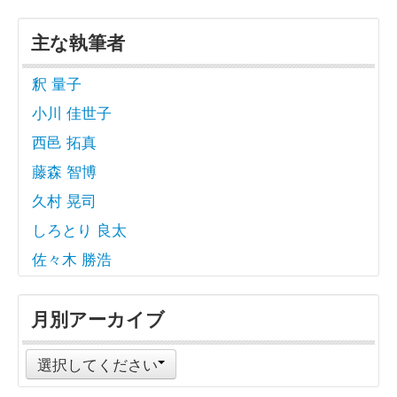
主な執筆者
釈 量子
小川 佳世子
西邑 拓真
藤森 智博
久村 晃司
しろとり 良太
佐々木 勝浩
月別アーカイブ
選択してください