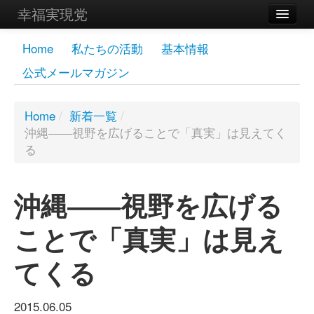
幸福実現党
メンバーズページ
Home
私たちの活動
基本情報
公式メールマガジン
党員
寄付
Home
/
新着一覧
/
沖縄――視野を広げることで「真実」は見えてく
お問い合わせ
る
幸福の科学グループ
沖縄――視野を広げる
ことで「真実」は見え
てくる
2015.06.05