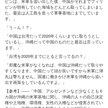
ピンは、米軍を追い出した後、中国がそれまでフィリ
ピンが領有していた海域をどんどん取ってしまいまし
た。最近は人工島を造って軍事基地にまでしていま
す。」
「う～ん！？」
「中国は台湾だって2020年くらいまでに取ろうとし
ているし、沖縄だって中国のものだと最近は言ってい
ます。」
「台湾を2020年までにとると言ってるの？」
「邪魔な米軍がなくなれば、中国は沖縄だって取りや
すくなります。中国だって頭が良いですから米軍に弾
丸は撃ちません。国連に働きかけ米軍を沖縄から追い
出す画策をしているんですよ。」
【参考】――「中国、アルゼンチンなど少なくとも６
カ国が沖縄の米軍基地に関し、沖縄の人々の自己決定
権や土地権、環境権、女性の人権などが侵害されてい