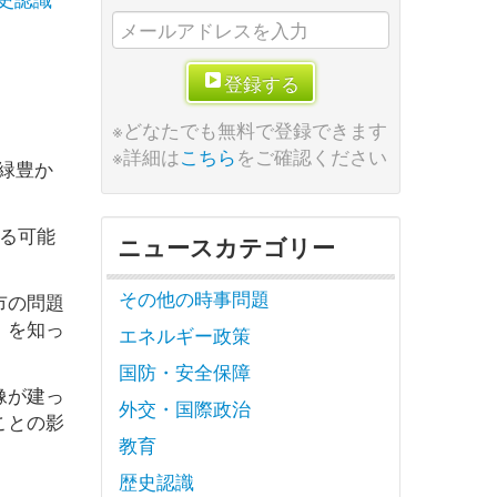
登録する
※どなたでも無料で登録できます
※詳細は
こちら
をご確認ください
緑豊か
る可能
ニュースカテゴリー
その他の時事問題
市の問題
」を知っ
エネルギー政策
国防・安全保障
像が建っ
外交・国際政治
ことの影
教育
歴史認識