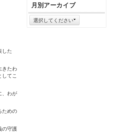
月別アーカイブ
。
選択してください
表した
生きたわ
としてこ
に、わが
るための
義の守護