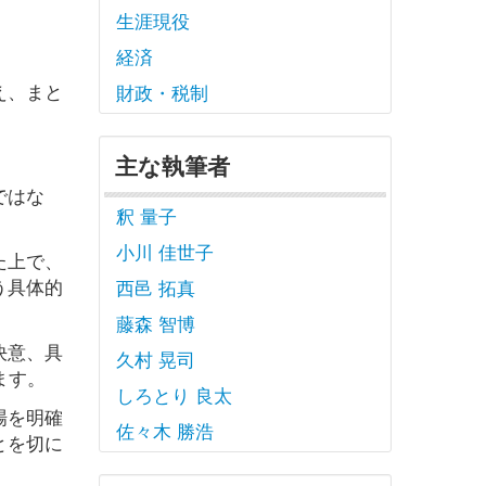
生涯現役
経済
え、まと
財政・税制
主な執筆者
ではな
釈 量子
小川 佳世子
た上で、
う具体的
西邑 拓真
藤森 智博
決意、具
久村 晃司
ます。
しろとり 良太
場を明確
佐々木 勝浩
とを切に