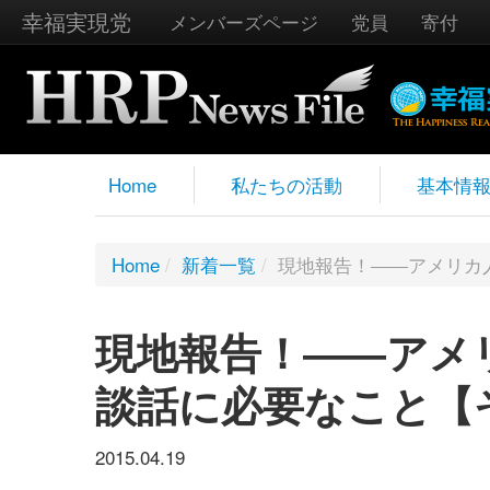
幸福実現党
メンバーズページ
党員
寄付
Home
私たちの活動
基本情
Home
/
新着一覧
/
現地報告！――アメリカ
現地報告！――アメ
談話に必要なこと【
2015.04.19