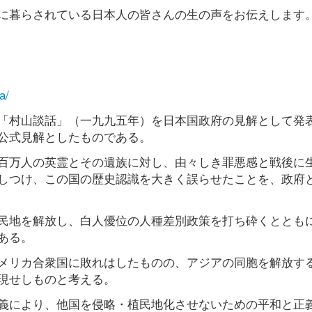
に暮らされている日本人の皆さんの生の声をお伝えします
a/
「村山談話」（一九九五年）を日本国政府の見解として発
公式見解としたものである。
百万人の英霊とその遺族に対し、由々しき罪悪感と戦後に
しつけ、この国の歴史認識を大きく誤らせたことを、政府
民地を解放し、白人優位の人種差別政策を打ち砕くととも
ある。
メリカ合衆国に敗れはしたものの、アジアの同胞を解放す
現せしものと考える。
義により、他国を侵略・植民地化させないための平和と正