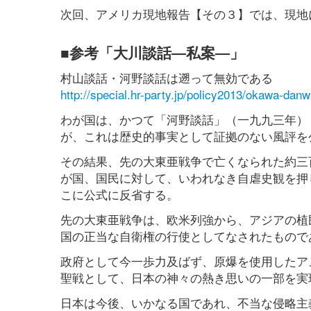
次回、アメリカ現地報告【その３】では、現地
■参考「大川談話―私案―」
村山談話・河野談話は遡って無効である
http://special.hr-party.jp/policy2013/okawa-danw
わが国は、かつて「河野談話」（一九九三年）
が、これは歴史的事実として証拠のない風評を
その結果、先の大東亜戦争で亡くなられた約三
が国、国民に対して、いわれなき自虐史観を押
こに公式に反省する。
先の大東亜戦争は、欧米列強から、アジアの植
国の正当な自衛権の行使としてなされたもので
政府として今一歩力及ばず、原爆を使用したア
聖戦として、日本の神々の熱き思いの一部を実
日本は今後、いかなる国であれ、不当な侵略主