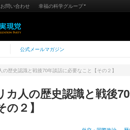
お問い合わせ
幸福の科学グループ
報
公式メールマガジン
人の歴史認識と戦後70年談話に必要なこと【その２】
リカ人の歴史認識と戦後7
その２】
外交・国際政治
歴