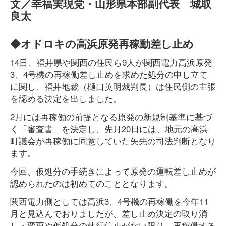
文／幸福実現党・山形県本部副代表 城取
良太
◆オドロキの高浜原発再稼動差し止め
14日、福井県や関西の住民ら9人が関西電力高浜原発
3、4号機の再稼働差し止めを求めた処分の申し立て
に関し、福井地裁（樋口英明裁判長）は住民側の主張
を認める決定を出しました。
2月には再稼働の前提となる原発の新規制基準に基づ
く「審査書」を決定し、先月20日には、地元の高浜
町議会が再稼働に同意していた矢先の司法判断となり
ます。
今回、仮処分の手続きによって原発の運転差し止めが
認められたのは初めてのこととなります。
関西電力側としては高浜3、4号機の再稼働を今年11
月と見込んでおりましたが、差し止め決定の取り消
し・変更や仮処分の執行停止がない限り、再稼働する