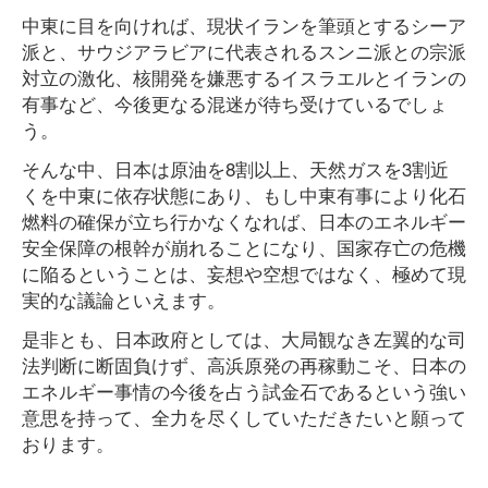
中東に目を向ければ、現状イランを筆頭とするシーア
派と、サウジアラビアに代表されるスンニ派との宗派
対立の激化、核開発を嫌悪するイスラエルとイランの
有事など、今後更なる混迷が待ち受けているでしょ
う。
そんな中、日本は原油を8割以上、天然ガスを3割近
くを中東に依存状態にあり、もし中東有事により化石
燃料の確保が立ち行かなくなれば、日本のエネルギー
安全保障の根幹が崩れることになり、国家存亡の危機
に陥るということは、妄想や空想ではなく、極めて現
実的な議論といえます。
是非とも、日本政府としては、大局観なき左翼的な司
法判断に断固負けず、高浜原発の再稼動こそ、日本の
エネルギー事情の今後を占う試金石であるという強い
意思を持って、全力を尽くしていただきたいと願って
おります。