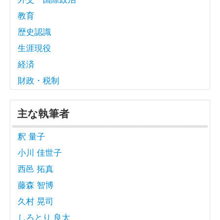
教育
歴史認識
生涯現役
経済
財政・税制
主な執筆者
釈 量子
小川 佳世子
西邑 拓真
藤森 智博
久村 晃司
しろとり 良太