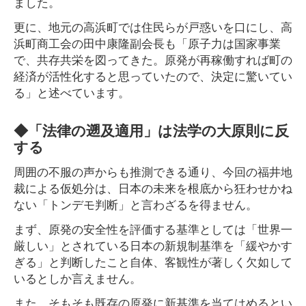
ました。
更に、地元の高浜町では住民らが戸惑いを口にし、高
浜町商工会の田中康隆副会長も「原子力は国家事業
で、共存共栄を図ってきた。原発が再稼働すれば町の
経済が活性化すると思っていたので、決定に驚いてい
る」と述べています。
◆「法律の遡及適用」は法学の大原則に反
する
周囲の不服の声からも推測できる通り、今回の福井地
裁による仮処分は、日本の未来を根底から狂わせかね
ない「トンデモ判断」と言わざるを得ません。
まず、原発の安全性を評価する基準としては「世界一
厳しい」とされている日本の新規制基準を「緩やかす
ぎる」と判断したこと自体、客観性が著しく欠如して
いるとしか言えません。
また、そもそも既存の原発に新基準を当てはめるとい