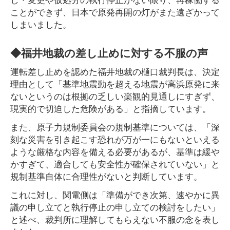
ことができず、日本で原発再開の灯がまた遠ざかって
しまいました。
◆福井地裁の差し止めに対する不服の声
運転差し止めを認めた福井地裁の樋口裁判長は、決定
理由として「基準地震動を超える地震が高浜原発に来
ないというのは根拠の乏しい楽観的見通しにすぎず、
現実的で切迫した危険がある」と指摘しています。
また、原子力規制委員会の規制基準については、「深
刻な災害を引き起こす恐れが万が一にもないといえる
ような厳格な内容を備える必要があるが、基準は緩や
かすぎて、適合しても安全性が確保されていない」と
規制基準自体に合理性がないと判断しています。
これに対し、関電側は「準備ができ次第、速やかに異
議の申し立てと執行停止の申し立ての検討をしたい」
と述べ、裁判所に理解してもらえない不服の念を表し