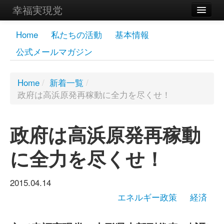
幸福実現党
メンバーズページ
Home
私たちの活動
基本情報
公式メールマガジン
党員
寄付
Home
/
新着一覧
/
政府は高浜原発再稼動に全力を尽くせ！
お問い合わせ
幸福の科学グループ
政府は高浜原発再稼動
に全力を尽くせ！
2015.04.14
エネルギー政策
経済