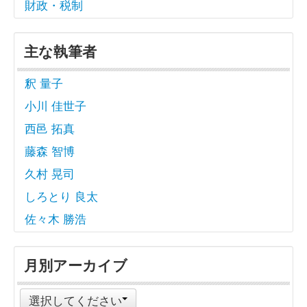
財政・税制
主な執筆者
釈 量子
小川 佳世子
西邑 拓真
藤森 智博
久村 晃司
しろとり 良太
佐々木 勝浩
月別アーカイブ
選択してください