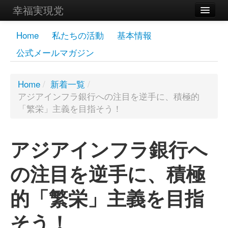
幸福実現党
メンバーズページ
Home
私たちの活動
基本情報
公式メールマガジン
党員
寄付
Home
/
新着一覧
/
アジアインフラ銀行への注目を逆手に、積極的
お問い合わせ
「繁栄」主義を目指そう！
幸福の科学グループ
アジアインフラ銀行へ
の注目を逆手に、積極
的「繁栄」主義を目指
そう！