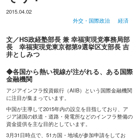
2015.04.02
外交・国際政治
経済
文／HS政経塾部長 兼 幸福実現党事務局部
長 幸福実現党東京都第9選挙区支部長 吉
井としみつ
◆各国から熱い視線が注がれる、ある国際
金融機関
アジアインフラ投資銀行（AIIB）という国際金融機関
に注目が集まっています。
中国が主導して2015年内の設立を目指しており、ア
ジア諸国の鉄道・道路・発電所などのインフラ整備の
資金提供を主な目的としています。
3月31日時点で、51カ国・地域が参加申請をしてお