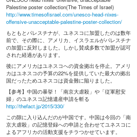
Palestine poster collection(The Times of Israel)
http://www.timesofisrael.com/unesco-head-nixes-
offensive-unacceptable-palestine-poster-collection/
もともとパレスチナが、ユネスコに加盟したのは数年
前で、その際に、アメリカ、イスラエルがパレスチナ
の加盟に反対しました。しかし賛成多数で加盟が認可
された経過があります。
後にアメリカはユネスコへの資金拠出を停止。アメリ
カはユネスコの予算の22%を提供していた最大の拠出
国だったためユネスコは資金難に陥りました。
【参考】中国の暴挙！「南京大虐殺」や「従軍慰安
婦」のユネスコ記憶遺産申請を斬る
http://thefact.jp/2015/330/
この隙に入り込んだのが中国です。中国は今回の「南
京大虐殺」の記憶登録への申請と合わせてユネスコに
よるアフリカの活動支援をチラつかせています。