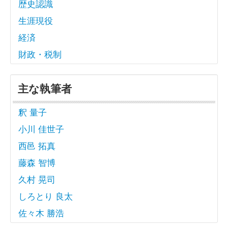
歴史認識
生涯現役
経済
財政・税制
主な執筆者
釈 量子
小川 佳世子
西邑 拓真
藤森 智博
久村 晃司
しろとり 良太
佐々木 勝浩