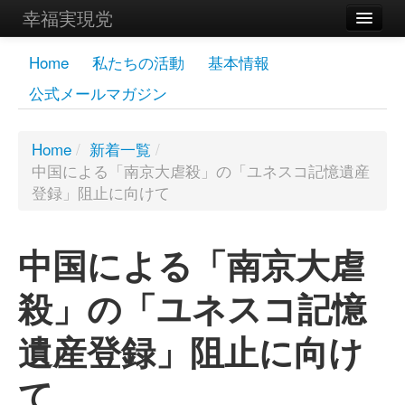
幸福実現党
メンバーズページ
Home
私たちの活動
基本情報
公式メールマガジン
党員
寄付
Home
/
新着一覧
/
中国による「南京大虐殺」の「ユネスコ記憶遺産
お問い合わせ
登録」阻止に向けて
幸福の科学グループ
中国による「南京大虐
殺」の「ユネスコ記憶
遺産登録」阻止に向け
て