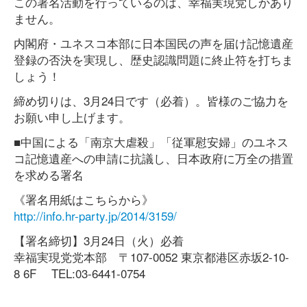
この署名活動を行っているのは、幸福実現党しかあり
ません。
内閣府・ユネスコ本部に日本国民の声を届け記憶遺産
登録の否決を実現し、歴史認識問題に終止符を打ちま
しょう！
締め切りは、3月24日です（必着）。皆様のご協力を
お願い申し上げます。
■中国による「南京大虐殺」「従軍慰安婦」のユネス
コ記憶遺産への申請に抗議し、日本政府に万全の措置
を求める署名
《署名用紙はこちらから》
http://info.hr-party.jp/2014/3159/
【署名締切】3月24日（火）必着
幸福実現党党本部 〒107-0052 東京都港区赤坂2-10-
8 6F TEL:03-6441-0754