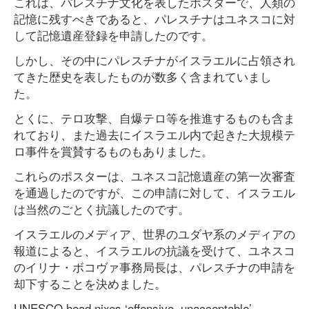
これは、パレスチナ文化を表したポスターで、人類の
記憶に残すべきであると、パレスチナはユネスコに対
して記憶遺産登録を申請したのです。
しかし、その中にパレスチナがイスラエルに占領され
てきた歴史を表したものが数多く含まれていまし
た。
とくに、テロ攻撃、自爆テロ等を推進するものも含ま
れており、また過去にイスラエル内で起きた大規模テ
ロ事件を賞賛するものもありました。
これらのポスターは、ユネスコ記憶遺産の第一次審査
を通過したのですが、この申請に対して、イスラエル
は当然のごとく抗議したのです。
イスラエルのメディア、世界のユダヤ系のメディアの
報道によると、イスラエルの抗議を受けて、ユネスコ
のイリナ・ボコヴァ事務局長は、パレスチナの申請を
却下することを決めました。
UNESCO head nixes ‘offensive, unacceptable’