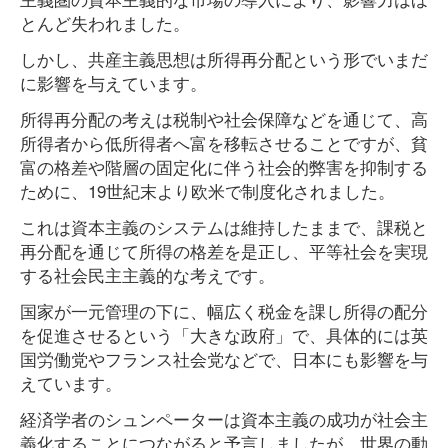
とんど失われました。
しかし、共産主義思想は所得再分配という形でいまだ
に影響を与えています。
所得再分配の考えは税制や社会保障などを通じて、高
所得者から低所得者へ富を移転させることですが、貧
富の格差や階層の固定化に伴う社会的弊害を抑制する
ために、19世紀末より欧米で制度化されました。
これは資本主義のシステムは維持したままで、課税と
再分配を通じて所得の格差を是正し、平等社会を実現
する社会民主主義的な考えです。
国家が一元管理の下に、幅広く税金を課し所得の配分
を促進させるという「大きな政府」で、具体的には英
国労働党やフランス社会党などで、日本にも影響を与
えています。
経済学者のシュンペーターは資本主義の成功が社会主
義化することにつながると予言しましたが、世界の動