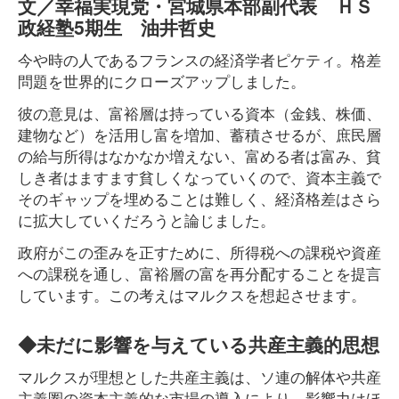
文／幸福実現党・宮城県本部副代表 ＨＳ
政経塾5期生 油井哲史
今や時の人であるフランスの経済学者ピケティ。格差
問題を世界的にクローズアップしました。
彼の意見は、富裕層は持っている資本（金銭、株価、
建物など）を活用し富を増加、蓄積させるが、庶民層
の給与所得はなかなか増えない、富める者は富み、貧
しき者はますます貧しくなっていくので、資本主義で
そのギャップを埋めることは難しく、経済格差はさら
に拡大していくだろうと論じました。
政府がこの歪みを正すために、所得税への課税や資産
への課税を通し、富裕層の富を再分配することを提言
しています。この考えはマルクスを想起させます。
◆未だに影響を与えている共産主義的思想
マルクスが理想とした共産主義は、ソ連の解体や共産
主義圏の資本主義的な市場の導入により、影響力はほ