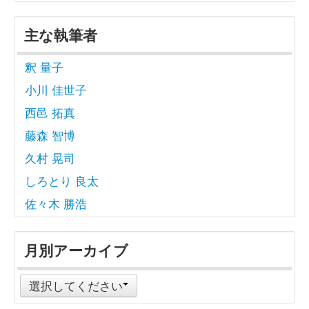
主な執筆者
釈 量子
小川 佳世子
西邑 拓真
藤森 智博
久村 晃司
しろとり 良太
佐々木 勝浩
月別アーカイブ
選択してください