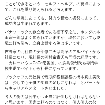
ことができるという「セルフ・ヘルプ」の視点によっ
て、これを乗り越えられると考えます。
どんな環境にあっても、努力や精進の姿勢によって、
成功者は生まれてきます。
パナソニックの創立者である松下幸之助、ホンダの本
田宗一郎はよく知られていますが、現代においても逆
境に打ち勝ち、立身出世する例は多いです。
吉野家の元社長の安部修二氏は高卒のアルバイトから
社長になり、現社長の河村泰貴氏も同様の経歴です。
「カレーハウスCoCo壱番屋」の浜島俊哉氏も専門学
校中退でバイトから社長になっています。
ブックオフの元社長で現取締役相談役の橋本真由美氏
は「少しでも子供の学費の足しになれば」とパートか
らキャリアをスタートさせました。
各人の努力は公平かつ正当に評価しなければならない
と思います。国家に頼るのではなく、個人個人の努